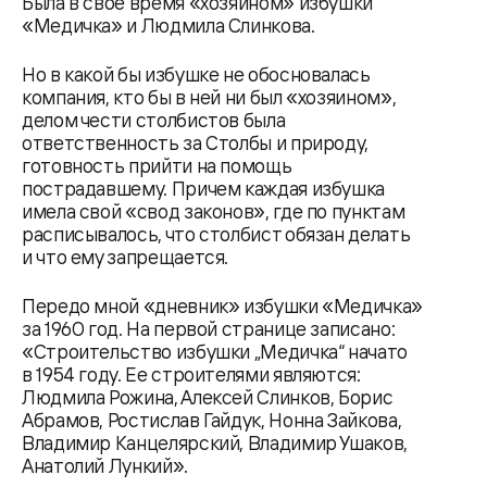
Была в свое время «хозяином» избушки
«Медичка» и Людмила Слинкова.
Но в какой бы избушке не обосновалась
компания, кто бы в ней ни был «хозяином»,
делом чести столбистов была
ответственность за Столбы и природу,
готовность прийти на помощь
пострадавшему. Причем каждая избушка
имела свой «свод законов», где по пунктам
расписывалось, что столбист обязан делать
и что ему запрещается.
Передо мной «дневник» избушки «Медичка»
за 1960 год. На первой странице записано:
«Строительство избушки „Медичка“ начато
в 1954 году. Ее строителями являются:
Людмила Рожина, Алексей Слинков, Борис
Абрамов, Ростислав Гайдук, Нонна Зайкова,
Владимир Канцелярский, Владимир Ушаков,
Анатолий Лункий».