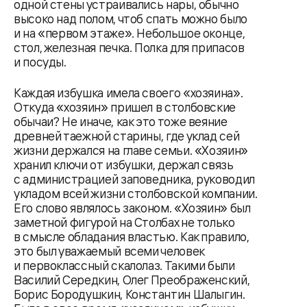
одной стены устраивались нары, обычно
высоко над полом, чтоб спать можно было
и на «первом этаже». Небольшое оконце,
стол, железная печка. Полка для припасов
и посуды.
Каждая избушка имела своего «хозяина».
Откуда «хозяин» пришел в столбовские
обычаи? Не иначе, как это тоже веяние
древней таежной старины, где уклад сей
жизни держался на главе семьи. «Хозяин»
хранил ключи от избушки, держал связь
с администрацией заповедника, руководил
укладом всей жизни столбовской компании.
Его слово являлось законом. «Хозяин» был
заметной фигурой на Столбах не только
в смысле обладания властью. Как правило,
это был уважаемый всеми человек
и первоклассный скалолаз. Такими были
Василий Середкин, Олег Преображенский,
Борис Бородушкин, Константин Шалыгин.