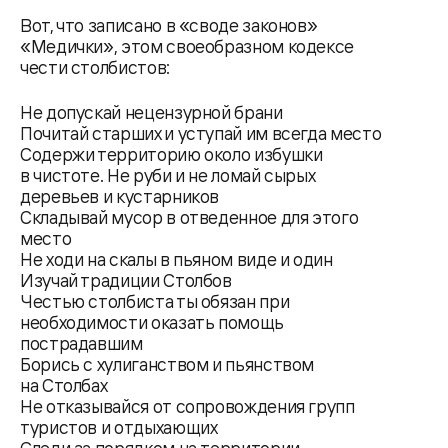
Вот, что записано в «своде законов»
«Медички», этом своеобразном кодексе
чести столбистов:
Не допускай нецензурной брани
Почитай старших и уступай им всегда место
Содержи территорию около избушки
в чистоте. Не руби и не ломай сырых
деревьев и кустарников
Складывай мусор в отведенное для этого
место
Не ходи на скалы в пьяном виде и один
Изучай традиции Столбов
Честью столбиста ты обязан при
необходимости оказать помощь
пострадавшим
Борись с хулиганством и пьянством
на Столбах
Не отказывайся от сопровождения групп
туристов и отдыхающих