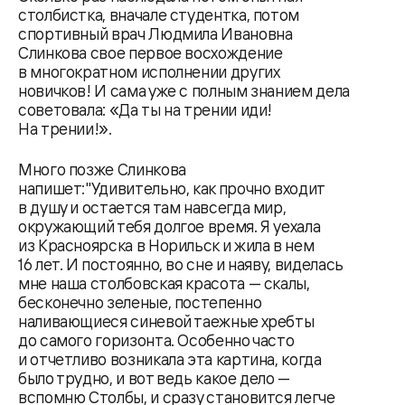
столбистка, вначале студентка, потом
спортивный врач Людмила Ивановна
Слинкова свое первое восхождение
в многократном исполнении других
новичков! И сама уже с полным знанием дела
советовала: «Да ты на трении иди!
На трении!».
Много позже Слинкова
напишет:"Удивительно, как прочно входит
в душу и остается там навсегда мир,
окружающий тебя долгое время. Я уехала
из Красноярска в Норильск и жила в нем
16 лет. И постоянно, во сне и наяву, виделась
мне наша столбовская красота — скалы,
бесконечно зеленые, постепенно
наливающиеся синевой таежные хребты
до самого горизонта. Особенно часто
и отчетливо возникала эта картина, когда
было трудно, и вот ведь какое дело —
вспомню Столбы, и сразу становится легче