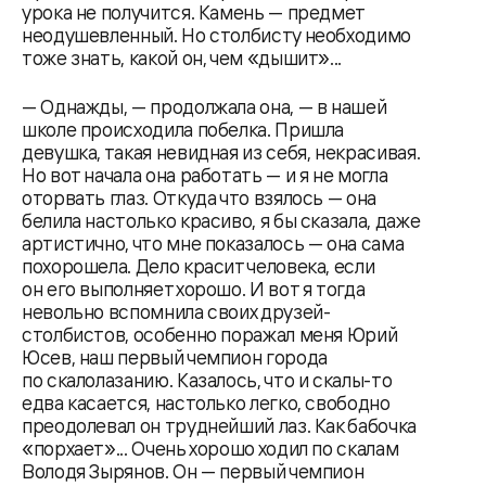
урока не получится. Камень — предмет
неодушевленный. Но столбисту необходимо
тоже знать, какой он, чем «дышит»...
— Однажды, — продолжала она, — в нашей
школе происходила побелка. Пришла
девушка, такая невидная из себя, некрасивая.
Но вот начала она работать — и я не могла
оторвать глаз. Откуда что взялось — она
белила настолько красиво, я бы сказала, даже
артистично, что мне показалось — она сама
похорошела. Дело красит человека, если
он его выполняет хорошо. И вот я тогда
невольно вспомнила своих друзей-
столбистов, особенно поражал меня Юрий
Юсев, наш первый чемпион города
по скалолазанию. Казалось, что и скалы-то
едва касается, настолько легко, свободно
преодолевал он труднейший лаз. Как бабочка
«порхает»... Очень хорошо ходил по скалам
Володя Зырянов. Он — первый чемпион