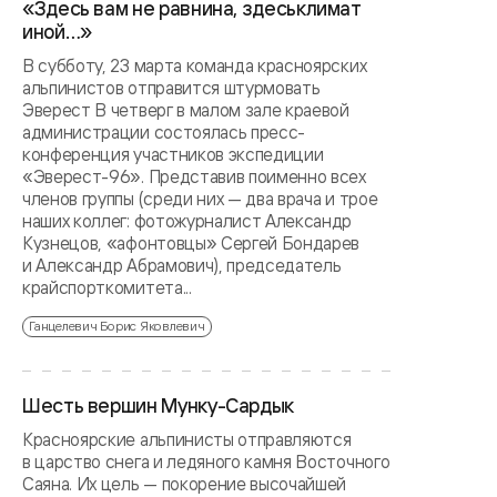
«Здесь вам не равнина, здеськлимат
иной…»
В субботу, 23 марта команда красноярских
альпинистов отправится штурмовать
Эверест В четверг в малом зале краевой
администрации состоялась пресс-
конференция участников экспедиции
«Эверест-96». Представив поименно всех
членов группы (среди них — два врача и трое
наших коллег: фотожурналист Александр
Кузнецов, «афонтовцы» Сергей Бондарев
и Александр Абрамович), председатель
крайспорткомитета...
Ганцелевич Борис Яковлевич
Шесть вершин Мунку-Сардык
Красноярские альпинисты отправляются
в царство снега и ледяного камня Восточного
Саяна. Их цель — покорение высочайшей