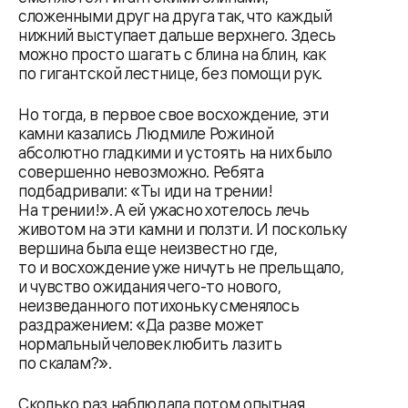
сложенными друг на друга так, что каждый
нижний выступает дальше верхнего. Здесь
можно просто шагать с блина на блин, как
по гигантской лестнице, без помощи рук.
Но тогда, в первое свое восхождение, эти
камни казались Людмиле Рожиной
абсолютно гладкими и устоять на них было
совершенно невозможно. Ребята
подбадривали: «Ты иди на трении!
На трении!». А ей ужасно хотелось лечь
животом на эти камни и ползти. И поскольку
вершина была еще неизвестно где,
то и восхождение уже ничуть не прельщало,
и чувство ожидания чего-то нового,
неизведанного потихоньку сменялось
раздражением: «Да разве может
нормальный человек любить лазить
по скалам?».
Сколько раз наблюдала потом опытная