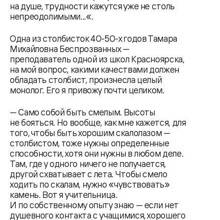
на душе, трудности кажутся уже не столь
непреодолимыми...«.
Одна из столбисток 40-50-х годов Тамара
Михайловна Беспрозванных —
преподаватель одной из школ Красноярска,
на мой вопрос, какими качествами должен
обладать столбист, произнесла целый
монолог. Его я привожу почти целиком.
— Само собой быть смелым. Высоты
не бояться. Но вообще, как мне кажется, для
того, чтобы быть хорошим скалолазом —
столбистом, тоже нужны определенные
способности, хотя они нужны в любом деле.
Там, где у одного ничего не получается,
другой схватывает с лета. Чтобы смело
ходить по скалам, нужно «чувствовать»
камень. Вот я учительница.
И по собственному опыту знаю — если нет
душевного контакта с учащимися, хорошего