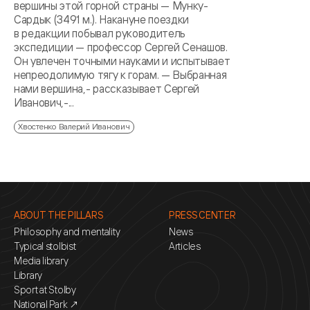
вершины этой горной страны — Мунку-
Сардык (3491 м.). Накануне поездки
в редакции побывал руководитель
экспедиции — профессор Сергей Сенашов.
Он увлечен точными науками и испытывает
непреодолимую тягу к горам. — Выбранная
нами вершина,- рассказывает Сергей
Иванович,-...
Хвостенко Валерий Иванович
ABOUT THE PILLARS
PRESS CENTER
Philosophy and mentality
News
Typical stolbist
Articles
Media library
Library
Sport at Stolby
National Park ↗