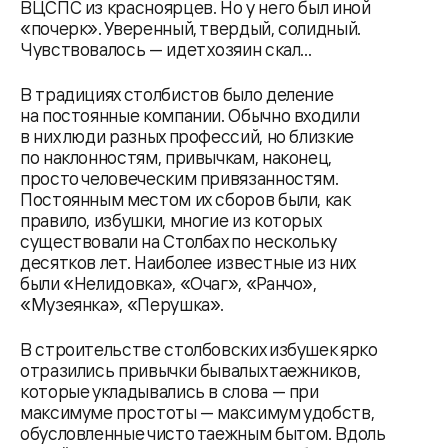
ВЦСПС из красноярцев. Но у него был иной
«почерк». Уверенный, твердый, солидный.
Чувствовалось — идет хозяин скал...
В традициях столбистов было деление
на постоянные компании. Обычно входили
в них люди разных профессий, но близкие
по наклонностям, привычкам, наконец,
просто человеческим привязанностям.
Постоянным местом их сборов были, как
правило, избушки, многие из которых
существовали на Столбах по нескольку
десятков лет. Наиболее известные из них
были «Нелидовка», «Очаг», «Ранчо»,
«Музеянка», «Перушка».
В строительстве столбовских избушек ярко
отразились привычки бывалых таежников,
которые укладывались в слова — при
максимуме простоты — максимум удобств,
обусловленные чисто таежным бытом. Вдоль