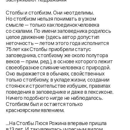
Столбы и столбизм. Они неотделимы.
Но столбизм нельзя понимать в узком
смысле — только как поединок человека
со скалами. По имени заповедника родилось
целое движение (здесь автор допустил
неточность — летом этого года исполнится
75 лет как Столбы приобрели статус
заповедника, столбизму же около полутора
веков — прим. ред.), в основе которого лежит
своеобразное слияние человека с природой.
Оно выражается в обычаях, свойственных
только столбизму, в укладе жизни, создании
стоянок и строительстве избушек, правилах
поведения в заповеднике и даже в лексиконе.
Ничего подобного нигде не наблюдалось.
Столбизм был и остается только
красноярским явлением.
...На Столбы Люся Рожина впервые пришла
в 13 лет. И так увлеклась чудесным видом