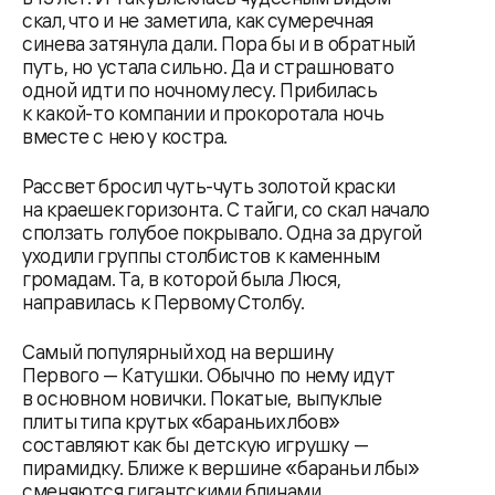
скал, что и не заметила, как сумеречная
синева затянула дали. Пора бы и в обратный
путь, но устала сильно. Да и страшновато
одной идти по ночному лесу. Прибилась
к какой-то компании и прокоротала ночь
вместе с нею у костра.
Рассвет бросил чуть-чуть золотой краски
на краешек горизонта. С тайги, со скал начало
сползать голубое покрывало. Одна за другой
уходили группы столбистов к каменным
громадам. Та, в которой была Люся,
направилась к Первому Столбу.
Самый популярный ход на вершину
Первого — Катушки. Обычно по нему идут
в основном новички. Покатые, выпуклые
плиты типа крутых «бараньих лбов»
составляют как бы детскую игрушку —
пирамидку. Ближе к вершине «бараньи лбы»
сменяются гигантскими блинами,