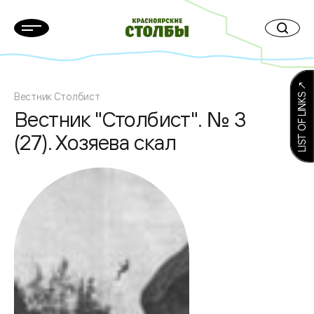
LIST OF LINKS ↗
Вестник Столбист
Вестник "Столбист". № 3
(27). Хозяева скал