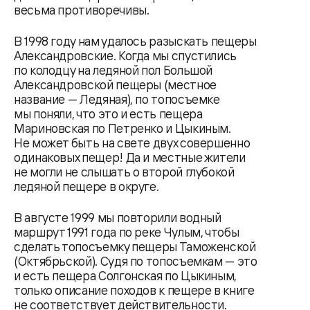
весьма противоречивы.
В 1998 году нам удалось разыскать пещеры
Александровские. Когда мы спустились
по колодцу на ледяной пол Большой
Александровской пещеры (местное
название — Ледяная), по топосъемке
мы поняли, что это и есть пещера
Мариновская по Петренко и Цыкиным.
Не может быть на свете двух совершенно
одинаковых пещер! Да и местные жители
не могли не слышать о второй глубокой
ледяной пещере в округе.
В августе 1999 мы повторили водный
маршрут 1991 года по реке Чулым, чтобы
сделать топосъемку пещеры Таможенской
(Октябрьской). Судя по топосъемкам — это
и есть пещера Солгонская по Цыкиным,
только описание походов к пещере в книге
не соответствует действительности.