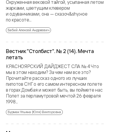
Окруженная вековой тайгой, усыпанная летом
жарками, цветущим клевером
и одуванчиками, она — сказоч&shy;ное
по красоте...
Бабий Алексей Андреевич
Вестник "Столбист". № 2 (14). Мечта
летать
КРАСНОЯРСКИЙ ДАЙДЖЕСТ СЛА № 4 Что
мы в этом находим? За чем нам все это?
Прочитайте рассказ одного из лучших
пилотов СНГ о его самом интересном полете
в горах Домбая и может быть, вы поймете нас
Полет за перламутровой мечтой 26 февраля
1998...
Бурмак Ульяна (Юля) Викторовна