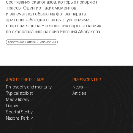
состязания скалолазов, которые покоряют
трассы. Один из таких моментов
и запечатлел объектив фотоаппарата:
зрители наблюдают за выступлениями
спортсменов на Всесоюзных соревнованиях
по скалолазанию на приз Евгения Абалакова....
Хвостенко Валерий Иванович
ABOUT THE PILLARS
PRESS CENTER
Philosophy and mentality
News
Typical stolbist
Articles
Media library
Library
Sport at Stolby
National Park ↗