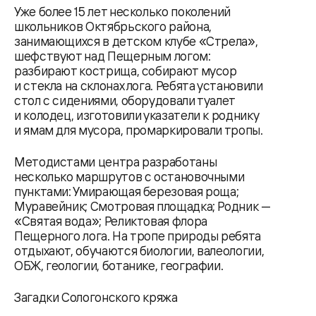
Уже более 15 лет несколько поколений
школьников Октябрьского района,
занимающихся в детском клубе «Стрела»,
шефствуют над Пещерным логом:
разбирают кострища, собирают мусор
и стекла на склонах лога. Ребята установили
стол с сидениями, оборудовали туалет
и колодец, изготовили указатели к роднику
и ямам для мусора, промаркировали тропы.
Методистами центра разработаны
несколько маршрутов с остановочными
пунктами: Умирающая березовая роща;
Муравейник; Смотровая площадка; Родник —
«Святая вода»; Реликтовая флора
Пещерного лога. На тропе природы ребята
отдыхают, обучаются биологии, валеологии,
ОБЖ, геологии, ботанике, географии.
Загадки Сологонского кряжа