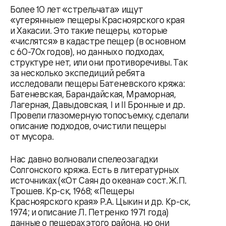
Более 10 лет «стрельчата» ищут
«утерянные» пещеры Красноярского края
и Хакасии. Это такие пещеры, которые
«числятся» в кадастре пещер (в основном
с 60-70х годов), но данных о подходах,
структуре нет, или они противоречивы. Так
за несколько экспедиций ребята
исследовали пещеры Батеневского кряжа:
Батеневская, Барандайская, Мраморная,
Лагерная, Давыдовская, I и II Бронные и др.
Провели глазомерную топосъемку, сделали
описание подходов, очистили пещеры
от мусора.
Нас давно волновали спелеозагадки
Солгонского кряжа. Есть в литературных
источниках («От Саян до океана» сост. Ж.П.
Трошев. Кр-ск, 1968; «Пещеры
Красноярского края» Р.А. Цыкин и др. Кр-ск,
1974; и описание Л. Петренко 1971 года)
данные о пещерах этого района, но они