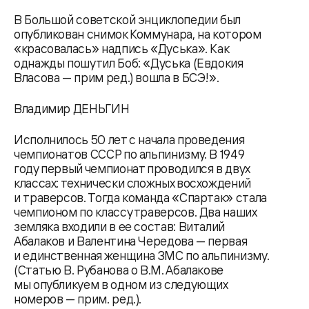
В Большой советской энциклопедии был
опубликован снимок Коммунара, на котором
«красовалась» надпись «Дуська». Как
однажды пошутил Боб: «Дуська (Евдокия
Власова — прим ред.) вошла в БСЭ!».
Владимир ДЕНЬГИН
Исполнилось 50 лет с начала проведения
чемпионатов СССР по альпинизму. В 1949
году первый чемпионат проводился в двух
классах: технически сложных восхождений
и траверсов. Тогда команда «Спартак» стала
чемпионом по классу траверсов. Два наших
земляка входили в ее состав: Виталий
Абалаков и Валентина Чередова — первая
и единственная женщина ЗМС по альпинизму.
(Статью В. Рубанова о В.М. Абалакове
мы опубликуем в одном из следующих
номеров — прим. ред.).