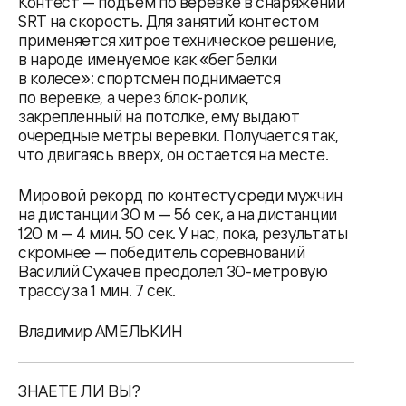
Контест — подъем по веревке в снаряжении
SRT на скорость. Для занятий контестом
применяется хитрое техническое решение,
в народе именуемое как «бег белки
в колесе»: спортсмен поднимается
по веревке, а через блок-ролик,
закрепленный на потолке, ему выдают
очередные метры веревки. Получается так,
что двигаясь вверх, он остается на месте.
Мировой рекорд по контесту среди мужчин
на дистанции 30 м — 56 сек, а на дистанции
120 м — 4 мин. 50 сек. У нас, пока, результаты
скромнее — победитель соревнований
Василий Сухачев преодолел 30-метровую
трассу за 1 мин. 7 сек.
Владимир АМЕЛЬКИН
ЗНАЕТЕ ЛИ ВЫ?