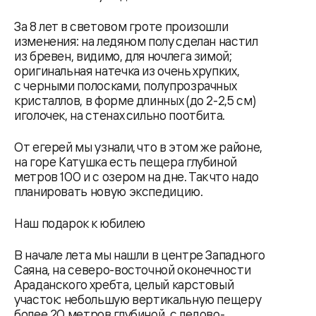
За 8 лет в световом гроте произошли
изменения: на ледяном полу сделан настил
из бревен, видимо, для ночлега зимой;
оригинальная натечка из очень хрупких,
с черными полосками, полупрозрачных
кристаллов, в форме длинных (до 2-2,5 см)
иголочек, на стенах сильно поотбита.
От егерей мы узнали, что в этом же районе,
на горе Катушка есть пещера глубиной
метров 100 и с озером на дне. Так что надо
планировать новую экспедицию.
Наш подарок к юбилею
В начале лета мы нашли в центре Западного
Саяна, на северо-восточной оконечности
Араданского хребта, целый карстовый
участок: небольшую вертикальную пещеру
более 20 метров глубиной, с ледово-