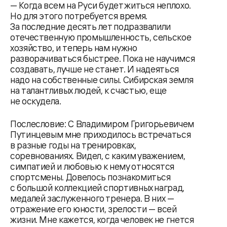
— Когда всем на Руси будет житься неплохо.
Но для этого потребуется время.
За последние десять лет подразвалили
отечественную промышленность, сельское
хозяйство, и теперь нам нужно
разворачиваться быстрее. Пока не научимся
создавать, лучше не станет. И надеяться
надо на собственные силы. Сибирская земля
на талантливых людей, к счастью, еще
не оскудела.
Послесловие: С Владимиром Григорьевичем
Путинцевым мне приходилось встречаться
в разные годы на тренировках,
соревнованиях. Видел, с каким уважением,
симпатией и любовью к нему относятся
спортсмены. Довелось познакомиться
с большой коллекцией спортивных наград,
медалей заслуженного тренера. В них —
отражение его юности, зрелости — всей
жизни. Мне кажется, когда человек не гнется