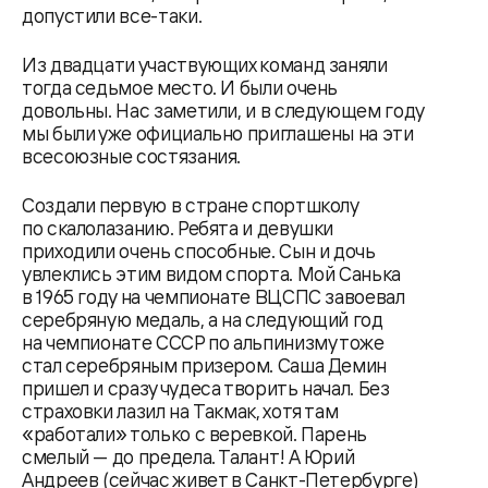
допустили все-таки.
Из двадцати участвующих команд заняли
тогда седьмое место. И были очень
довольны. Нас заметили, и в следующем году
мы были уже официально приглашены на эти
всесоюзные состязания.
Создали первую в стране спортшколу
по скалолазанию. Ребята и девушки
приходили очень способные. Сын и дочь
увлеклись этим видом спорта. Мой Санька
в 1965 году на чемпионате ВЦСПС завоевал
серебряную медаль, а на следующий год
на чемпионате СССР по альпинизму тоже
стал серебряным призером. Саша Демин
пришел и сразу чудеса творить начал. Без
страховки лазил на Такмак, хотя там
«работали» только с веревкой. Парень
смелый — до предела. Талант! А Юрий
Андреев (сейчас живет в Санкт-Петербурге)