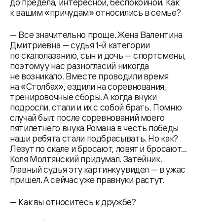
до предела, интересной, беспокойной. Как
к вашим «причудам» относились в семье?
— Все значительно проще. Жена Валентина
Дмитриевна — судья 1-й категории
по скалолазанию, сын и дочь — спортсмены,
поэтому у нас разногласий никогда
не возникало. Вместе проводили время
на «Столбах», ездили на соревнования,
тренировочные сборы. А когда внуки
подросли, стали и их с собой брать. Помню
случай был: после соревнований моего
пятилетнего внука Романа в честь победы
наши ребята стали подбрасывать. Но как?
Лезут по скале и бросают, ловят и бросают...
Коля Молтянский придумал. Затейник.
Главный судья эту картинку увидел — в ужас
пришел. А сейчас уже правнуки растут.
— Как вы относитесь к дружбе?