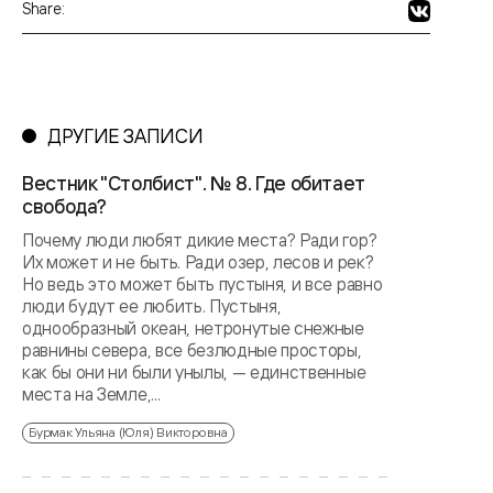
Share:
ДРУГИЕ ЗАПИСИ
Вестник "Столбист". № 8. Где обитает
свобода?
Почему люди любят дикие места? Ради гор?
Их может и не быть. Ради озер, лесов и рек?
Но ведь это может быть пустыня, и все равно
люди будут ее любить. Пустыня,
однообразный океан, нетронутые снежные
равнины севера, все безлюдные просторы,
как бы они ни были унылы, — единственные
места на Земле,...
Бурмак Ульяна (Юля) Викторовна