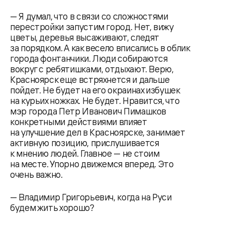
— Я думал, что в связи со сложностями
перестройки запустим город. Нет, вижу
цветы, деревья высаживают, следят
за порядком. А как весело вписались в облик
города фонтанчики. Люди собираются
вокруг с ребятишками, отдыхают. Верю,
Красноярск еще встряхнется и дальше
пойдет. Не будет на его окраинах избушек
на курьих ножках. Не будет. Нравится, что
мэр города Петр Иванович Пимашков
конкретными действиями влияет
на улучшение дел в Красноярске, занимает
активную позицию, прислушивается
к мнению людей. Главное — не стоим
на месте. Упорно движемся вперед. Это
очень важно.
— Владимир Григорьевич, когда на Руси
будем жить хорошо?