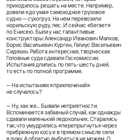
приходилось решать на месте. Например,
довели «до ума» самоходное грузовое
судно — сухогруз. На нем перевозили
норильскую руду, лес. И сейчас «бегает»
по Енисею. Были у нас талантливые
конструкторы: Александр Иванович Малков,
Борис Васильевич Кургин, Гелиус Васильевич
Сидякин. Работа интересная, творческая.
Головные суда сдавали Госкомиссии.
Испытания длились по пять-шесть дней,
то есть по полной программе.
— На испытаниях «приключений»
не случалось?
— Ну, как же... Бывали неприятности.
Вспоминается забавный случай, как однажды
сдавали маленький ледокольчик. Старались
так, что умудрились «перепрыгнуть» через
прибрежную косу и в прямом смысле сели
в лужу. А обратно выбраться не можем. О,