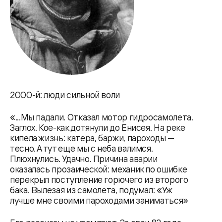
2000-й: люди сильной воли
«...Мы падали. Отказал мотор гидросамолета.
Заглох. Кое-как дотянули до Енисея. На реке
кипела жизнь: катера, баржи, пароходы —
тесно. А тут еще мы с неба валимся.
Плюхнулись. Удачно. Причина аварии
оказалась прозаической: механик по ошибке
перекрыл поступление горючего из второго
бака. Вылезая из самолета, подумал: «Уж
лучше мне своими пароходами заниматься»