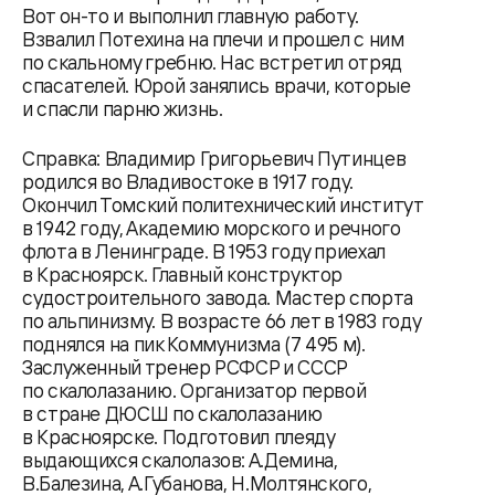
Вот он-то и выполнил главную работу.
Взвалил Потехина на плечи и прошел с ним
по скальному гребню. Нас встретил отряд
спасателей. Юрой занялись врачи, которые
и спасли парню жизнь.
Справка: Владимир Григорьевич Путинцев
родился во Владивостоке в 1917 году.
Окончил Томский политехнический институт
в 1942 году, Академию морского и речного
флота в Ленинграде. В 1953 году приехал
в Красноярск. Главный конструктор
судостроительного завода. Мастер спорта
по альпинизму. В возрасте 66 лет в 1983 году
поднялся на пик Коммунизма (7 495 м).
Заслуженный тренер РСФСР и СССР
по скалолазанию. Организатор первой
в стране ДЮСШ по скалолазанию
в Красноярске. Подготовил плеяду
выдающихся скалолазов: А.Демина,
В.Балезина, А.Губанова, Н.Молтянского,