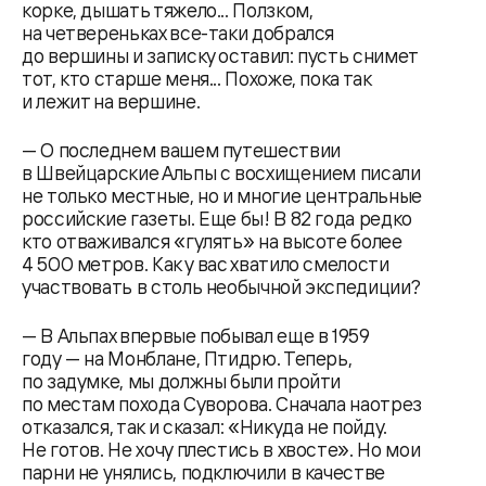
корке, дышать тяжело... Ползком,
на четвереньках все-таки добрался
до вершины и записку оставил: пусть снимет
тот, кто старше меня... Похоже, пока так
и лежит на вершине.
— О последнем вашем путешествии
в Швейцарские Альпы с восхищением писали
не только местные, но и многие центральные
российские газеты. Еще бы! В 82 года редко
кто отваживался «гулять» на высоте более
4 500 метров. Как у вас хватило смелости
участвовать в столь необычной экспедиции?
— В Альпах впервые побывал еще в 1959
году — на Монблане, Птидрю. Теперь,
по задумке, мы должны были пройти
по местам похода Суворова. Сначала наотрез
отказался, так и сказал: «Никуда не пойду.
Не готов. Не хочу плестись в хвосте». Но мои
парни не унялись, подключили в качестве