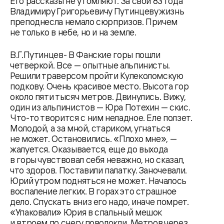
Его рассказы не утомляют. За свои 83 года
Владимиру Григорьевичу Путинцеву жизнь
преподнесла немало сюрпризов. Причем
не только в небе, но и на земле.
В.Г.Путинцев- В Фанские горы пошли
четверкой. Все — опытные альпинисты.
Решили траверсом пройти Кулеколомскую
подкову. Очень красивое место. Высота гор
около пяти тысяч метров. Двинулись. Вижу,
один из альпинистов — Юра Потехин — скис.
Что-то творится с ним неладное. Еле ползет.
Молодой, а за мной, стариком, угнаться
не может. Остановились. «Плохо мне», —
жалуется. Оказывается, еще до выхода
в горы чувствовал себя неважно, но сказал,
что здоров. Поставили палатку. Заночевали.
Юрий утром подняться не может. Началось
воспаление легких. В горах это страшное
дело. Спускать вниз его надо, иначе помрет.
«Упаковали» Юрия в спальный мешок
и втроем по снегу поволокли. Метров через