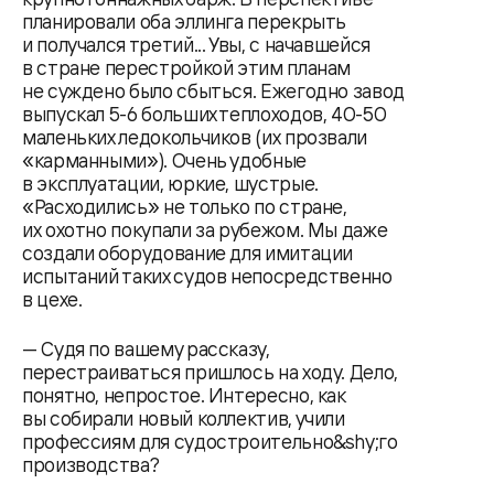
планировали оба эллинга перекрыть
и получался третий... Увы, с начавшейся
в стране перестройкой этим планам
не суждено было сбыться. Ежегодно завод
выпускал 5-6 больших теплоходов, 40-50
маленьких ледокольчиков (их прозвали
«карманными»). Очень удобные
в эксплуатации, юркие, шустрые.
«Расходились» не только по стране,
их охотно покупали за рубежом. Мы даже
создали оборудование для имитации
испытаний таких судов непосредственно
в цехе.
— Судя по вашему рассказу,
перестраиваться пришлось на ходу. Дело,
понятно, непростое. Интересно, как
вы собирали новый коллектив, учили
профессиям для судостроительно&shy;го
производства?