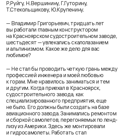
Р.Руйгу, Н.Вершинину, Г.Гуторину,
Т.Стекольщикову, Ю.Крупенину.
— Владимир Григорьевич, тридцать лет
вы работали главным конструктором
на Красноярском судостроительном заводе,
шестьдесят — увлекались скалолазанием
и альпинизмом. Какое же дело для вас
любимое?
— Не стал бы проводить четкую грань между
профессией инженера и моей любовью
к горам. Мне нравилось заниматься и тем
и другим. Когда приехал в Красноярск,
судостроительного завода, как
специализированного предприятия, еще
не было. Его должны были создать на базе
авиационного завода. Занимались ремонтом
и сборкой самолетов, перегоняемых по ленд-
лизу из Америки. Здесь же монтировали
и гидросамолеты. Работать стал