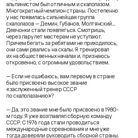
альпинистом был отличным и скалолазом.
Многократный чемпион страны. Постепенно
у нас появилась сильнейшая группа
скалолазов — Демин, Губанов, Молтянский...
Девчонки стали появляться. Смотришь,
через пару лет мастерам не уступают.
Причем бегать за ребятами не приходилось,
они сами рвались на скалы. Я тренировал
их на общественных началах и, признаюсь
откровенно, с огромным удовольствием.
— Если не ошибаюсь, вам первому в стране
было присвоено высокое звание
«заслуженный тренер СССР
по скалолазанию»?
— Да, это звание мне было присвоено в 1980-
м году. Я уже возглавлял сборную команду
СССР. С 1976 года стали проводиться
международные соревнования и мне уже
тогда доверяли руководить сборной страны.