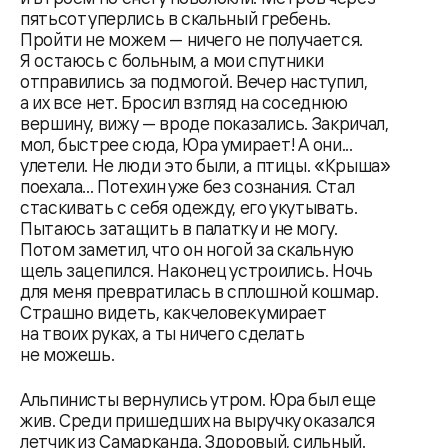
пятьсот уперлись в скальный гребень.
Пройти не можем — ничего не получается.
Я остаюсь с больным, а мои спутники
отправились за подмогой. Вечер наступил,
а их все нет. Бросил взгляд на соседнюю
вершину, вижу — вроде показались. Закричал,
мол, быстрее сюда, Юра умирает! А они...
улетели. Не люди это были, а птицы. «Крыша»
поехала... Потехин уже без сознания. Стал
стаскивать с себя одежду, его укутывать.
Пытаюсь затащить в палатку и не могу.
Потом заметил, что он ногой за скальную
щель зацепился. Наконец устроились. Ночь
для меня превратилась в сплошной кошмар.
Страшно видеть, как человек умирает
на твоих руках, а ты ничего сделать
не можешь.
Альпинисты вернулись утром. Юра был еще
жив. Среди пришедших на выручку оказался
летчик из Самарканда. Здоровый, сильный.