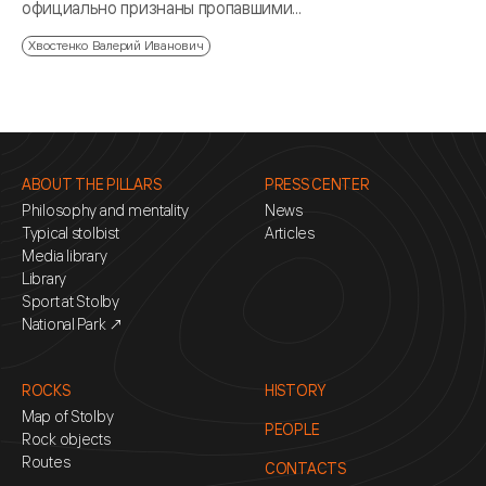
официально признаны пропавшими...
Хвостенко Валерий Иванович
ABOUT THE PILLARS
PRESS CENTER
Philosophy and mentality
News
Typical stolbist
Articles
Media library
Library
Sport at Stolby
National Park ↗
ROCKS
HISTORY
Map of Stolby
PEOPLE
Rock objects
Routes
CONTACTS