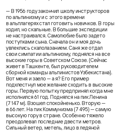
— В 1956 году закончил школу инструкторов
по альпинизму и с этого времени
в альплагерях стал готовить новичков. В горы
ходил, но скальные. В большие экспедиции
не настраивался. Самолюбие было задето
поступками сына. Сначала он и моя дочь
увлеклись скалолазанием. Саня же отдал
свои симпатии альпинизму, поднялся на все
высокие горы в Советском Союзе. (Сейчас
живет в Ташкенте, был руководителем
сборной команды альпинистов Узбекистана).
Вот меня и заело — а я? Его пример
подхлестнул мое желание сходить в высокие
горы. Первую попытку предпринял когда мне
исполнился 61 год. Поднялся на пик Ленина
(7 147 м). Взошел спокойненько. Вторую —
в 66 лет. На пик Коммунизма (7 495) — самую
высокую гору в стране. Особенно тяжело
преодолевал последние двести метров.
Сильный ветер, метель, лицо в ледяной