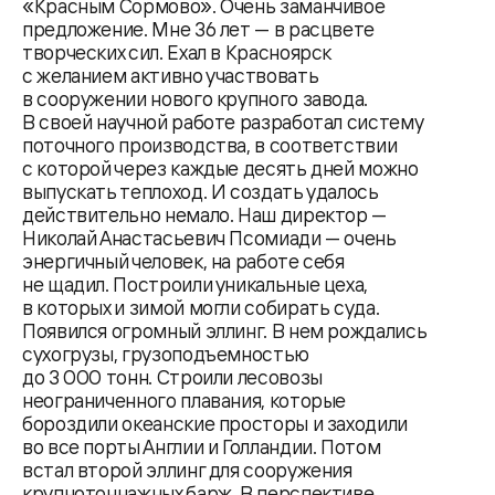
«Красным Сормово». Очень заманчивое
предложение. Мне 36 лет — в расцвете
творческих сил. Ехал в Красноярск
с желанием активно участвовать
в сооружении нового крупного завода.
В своей научной работе разработал систему
поточного производства, в соответствии
с которой через каждые десять дней можно
выпускать теплоход. И создать удалось
действительно немало. Наш директор —
Николай Анастасьевич Псомиади — очень
энергичный человек, на работе себя
не щадил. Построили уникальные цеха,
в которых и зимой могли собирать суда.
Появился огромный эллинг. В нем рождались
сухогрузы, грузоподъемностью
до 3 000 тонн. Строили лесовозы
неограниченного плавания, которые
бороздили океанские просторы и заходили
во все порты Англии и Голландии. Потом
встал второй эллинг для сооружения
крупнотоннажных барж. В перспективе