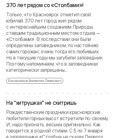
370 лет рядом со «Столбами»!
Только, что Красноярск отметил свой
юбилей. 370 лет город жил рядом
с интереснейшим созданием Природы,
ставшим традиционным местом отдыха —
«Столбами». В последствии они были
определены заповедником, по настоянию
самих горожан, очень тогда его любивших.
Но в текущие годы мы загубили заповедник.
Поэтому напоминаем, что в заповедниках
категорически запрещены...
Ельчанинов Валентин Павлович
На "хитрушках" не схитришь
Рождественские праздники красноярские
любители горных высот встретили по-своему.
И, надо признать, весьма оригинально. Как
говорится, в родной стихии. С 5 по 7 января
в заповеднике «Столбы» на скалах Первого