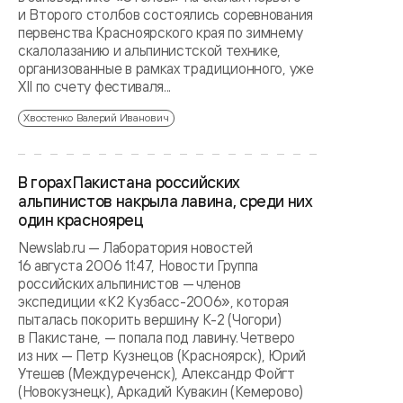
и Второго столбов состоялись соревнования
первенства Красноярского края по зимнему
скалолазанию и альпинистской технике,
организованные в рамках традиционного, уже
XII по счету фестиваля...
Хвостенко Валерий Иванович
В горах Пакистана российских
альпинистов накрыла лавина, среди них
один красноярец
Newslab.ru — Лаборатория новостей
16 августа 2006 11:47, Новости Группа
российских альпинистов — членов
экспедиции «К2 Кузбасс-2006», которая
пыталась покорить вершину К-2 (Чогори)
в Пакистане, — попала под лавину. Четверо
из них — Петр Кузнецов (Красноярск), Юрий
Утешев (Междуреченск), Александр Фойгт
(Новокузнецк), Аркадий Кувакин (Кемерово)