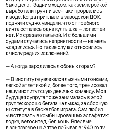
было дело... Задним ходом, как землеройкой,
выработали грунт и все-таки прорвались
к воде. Когда приплыли в заводской ДОК,
подняли судно, увидели, что от гребного
винта осталась одна култышка — лопастей
нет. Их срезало галькой. И с большими
судами случались неприятности — на мель
«садились». Но такие случаи относились
к числу редких исключений.
— А когда зародилась любовь к горам?
— В институте увлекался лыжными гонками,
легкой атлетикой и, более того, тренировал
нашу институтскую девичью команду. Моя
будущая супруга тоже занималась в этой
группе: хорошо бегала на лыжах, за сборную
института в баскетбол играла. Сам любил
участвовать в комбинированных эстафетах:
лодка, велосипед, бег, конь. Впервые
в альплагере на Алтае побывал в 1940 году.