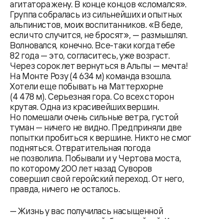
агитатора жену. В конце концов «сломался».
Группа собралась из сильнейших и опытных
альпинистов, моих воспитанников. «В беде,
если что случится, не бросят», — размышлял.
Волновался, конечно. Все-таки когда тебе
82 года — это, согласитесь, уже возраст.
Через сорок лет вернуться в Альпы — мечта!
На Монте Розу (4 634 м) команда взошла.
Хотели еще побывать на Маттерхорне
(4 478 м). Серьезная гора. Со всех сторон
крутая. Одна из красивейших вершин.
Но помешали очень сильные ветра, густой
туман — ничего не видно. Предприняли две
попытки пробиться к вершине. Никто не смог
подняться. Отвратительная погода
не позволила. Побывали и у Чертова моста,
по которому 200 лет назад Суворов
совершил свой геройский переход. От него,
правда, ничего не осталось.
— Жизнь у вас получилась насыщенной