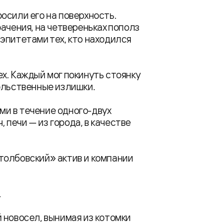
осили его на поверхность.
ачения, на четвереньках пополз
эпитетами тех, кто находился
х. Каждый мог покинуть стоянку
ольственные излишки.
и в течение одного-двух
, печи — из города, в качестве
толбовский» актив и компании
.
 новосел, вынимая из котомки