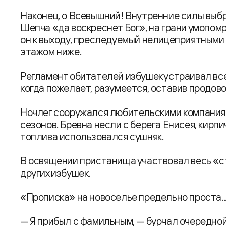
Наконец, о Всевышний! Внутренние силы выбр
Шепча «да воскреснет Бог», на грани умопомр
он к выходу, преследуемый нелицеприятными 
этажом ниже.
Регламент обитателей избушек устраивал все
когда пожелает, разумеется, оставив продов
Ночлег сооружался любительскими компаниям
сезонов. Бревна несли с берега Енисея, кирпич
топлива использовался сушняк.
В освящении пристанища участвовал весь «с
других избушек.
«Прописка» на новоселье предельно проста..
— Я прибыл с фамильным, — бурчал очередной