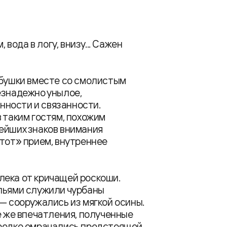
 вода в логу, внизу... Сажен
збушки вместе со смолистым
езнадежно унылое,
ности и связанности.
 таким гостям, похожим
ейших знаков внимания
 тот» прием, внутреннее
лека от кричащей роскоши.
ульями служили чурбаны
 — сооружались из мягкой осины.
е же впечатления, полученные
ередко омрачались предстоящей