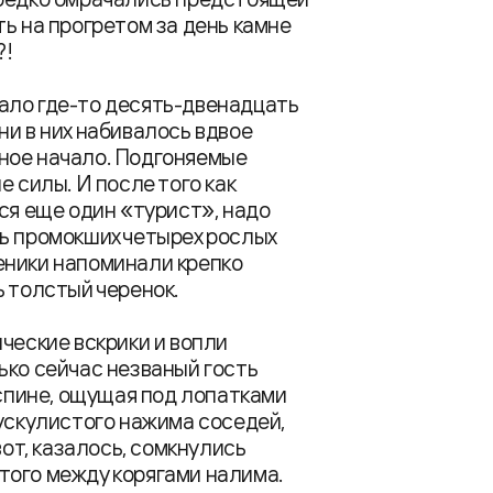
ь на прогретом за день камне
?!
ало где-то десять-двенадцать
ни в них набивалось вдвое
ное начало. Подгоняемые
 силы. И после того как
ся еще один «турист», надо
ь промокших четырех рослых
еники напоминали крепко
ь толстый черенок.
ческие вскрики и вопли
ько сейчас незваный гость
 спине, ощущая под лопатками
мускулистого нажима соседей,
вот, казалось, сомкнулись
того между корягами налима.