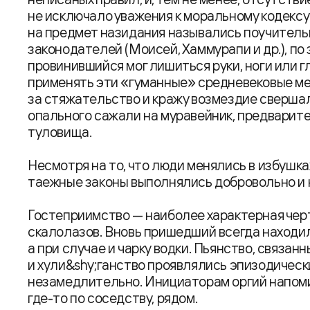
не исключало уважения к моральному кодексу
на предмет назидания назывались поучитель
законодателей (Моисей, Хаммурапи и др.), по
провинившийся мог лишиться руки, ноги или г
применять эти «гуманные» средневековые ме
за стяжательство и кражу возмездие сверша
опального сажали на муравейник, предварит
туловища.
Несмотря на то, что люди менялись в избушках
таежные законы выполнялись добровольно и 
Гостеприимство — наиболее характерная чер
скалолазов. Вновь пришедший всегда находил
а при случае и чарку водки. Пьянство, связан
и хули&shy;ганство проявлялись эпизодическ
незамедлительно. Инициаторам оргий напомин
где-то по соседству, рядом.