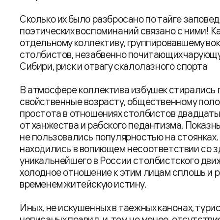
Сколько их было разбросано по тайге заповед
поэтических воспоминаний связано с ними! 
отдельному коллективу, группировавшему вок
столбистов, незабвенно почитающих чарующ
Сибири, риск и отвагу скалолазного спорта
В атмосфере коллектива избушек стирались г
свойственные возрасту, общественному поло
простота в отношениях столбистов двадцаты
от ханжества и рабского педантизма. Показн
не пользовались популярностью на стоянках.
находились в вопиющем несоответствии со з
уникальнейшего в России столбистского движ
холодное отношение к этим лицам сплошь и 
временем житейскую истину.
Иных, не искушенных в таежных канонах, тур
неписаных правил, и, тем не менее, отсутстви