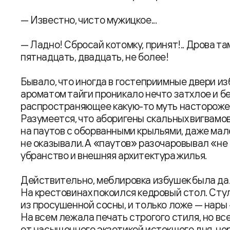
— Известно, чисто мужицкое...
— Ладно! Сбросай котомку, принят!.. Дрова там,
пятнадцать, двадцать, не более!
Бывало, что иногда в гостеприимные двери и
ароматом тайги проникало нечто затхлое и б
распространяющее какую-то муть насторожен
Разумеется, что аборигены скальных вигвамов
на паутов с оборванными крыльями, даже мал
не оказывали. А «паутов» разочаровывал «не
убранство и внешняя архитектура жилья.
Действительно, меблировка избушек была да
На крестовинах покоился кедровый стол. Ст
из просушенной сосны, и только ложе — нары
На всем лежала печать строгого стиля, но вс
от насыщенного экзотикой истекшего дня, н