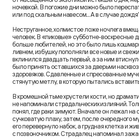
ночевкой. В погожие дни можно было переспат
или под скальным навесом... А в случае дождя
Неструганное, холмистое ложе ночлега вмещ
человек. В «пиковые» субботне-воскресные д
больше любителей, но это было лишь кошмар
ливнем, избушку пополняли все новые и свежие
вклинился двадцать первый, а за ним втиснул
было принять оставшихся за дверьми насквоз
здоровяков. Сдавленные и спресованные муч
стянутую метлу, в которую пытались вставит
В кромешной тьме хрустели кости, но драмати
не напоминали страдальческих излияний. Тол
понял, где раки зимуют. Вначале он лежал на
сучковатую плаху, затем, после очередного 
его перевернуло набок, а грудная клетка и жи
с позвоночником. Страдалец напоминал зажа