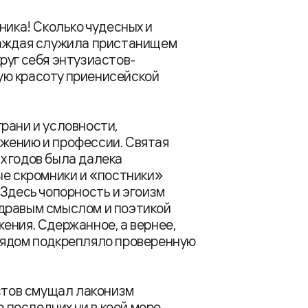
ника! Сколько чудесных и
Каждая служила пристанищем
руг себя энтузиастов-
ую красоту приенисейской
рани и условности,
жению и профессии. Святая
х годов была далека
ые скромники и «постники»
 Здесь чопорность и эгоизм
дравым смыслом и поэтикой
ения. Сдержанное, а вернее,
рядом подкрепляло проверенную
истов смущал лаконизм
е последних ни в коей мере