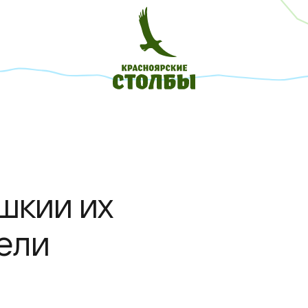
шкии их
ели