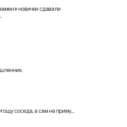
замен» новички сдавали
.
ышленник.
гощу соседа, а сам не приму...