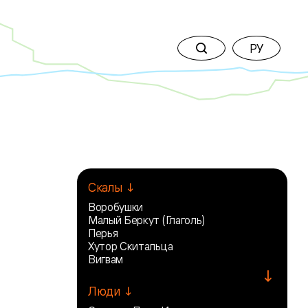
РУ
Скалы ↓
Воробушки
Малый Беркут (Глаголь)
Перья
Хутор Скитальца
Вигвам
↓
Люди ↓