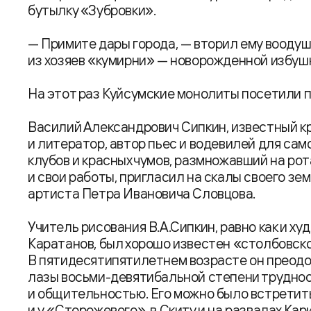
бутылку «Зубровки».
— Примите дары города, — вторил ему вооду
из хозяев «кумирни» — новорожденной избушк
На этот раз Куйсумские монолиты посетили по
Василий Александрович Сипкин, известный к
и литератор, автор пьес и водевилей для са
клубов и красных чумов, размножавший на ро
и свои работы, пригласил на скалы своего зе
артиста Петра Ивановича Словцова.
Учитель рисования В.А.Сипкин, равно как и 
Каратанов, был хорошо известен «столбовск
В пятидесятипятилетнем возрасте он преод
лазы восьми-девятибальной степени трудно
и общительностью. Его можно было встретит
и у «Сторожевого», в Скиту и на развалах Ка