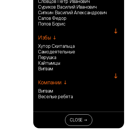
Словцов Петр Иванович
Суриков Василий Иванович
Сипкин Василий Александрович
Салов Федор
Попов Борис
↓
Избы ↓
Хутор Скитальца
Самодеятельные
Перушка
Кайтымцы
Вигвам
↓
Компании ↓
Вигвам
Веселые ребята
CLOSE →