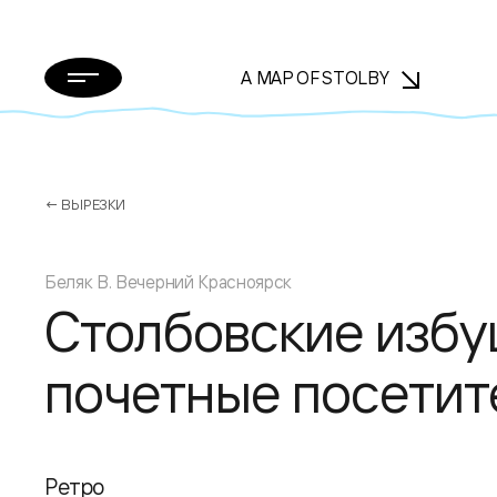
A MAP OF STOLBY
← ВЫРЕЗКИ
Беляк В. Вечерний Красноярск
Столбовские избу
почетные посетит
Ретро