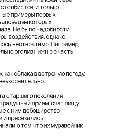
 столбистов, и только
ные примеры первых
 заповедям которых
лаза. Не было надобности
ры воздействия, однако
лось неотвратимо. Например,
ельно оголив нижнюю часть
, как облака в ветреную погоду,
неукоснительно.
та старшего поколения
 радушный прием, очаг, пищу,
ные с ним дебоширство
и и пресекались
али о том, что их муравейник