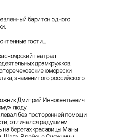
шевленный баритон одного
и.
чтенные гости...
расноярский театрал
модеятельных драмкружков,
таторе чеховские юморески
мляка, знаменитого российского
художник Дмитрий Иннокентьевич
ому» люду.
олевал без посторонней помощи
сти, отличался радушием
ь на берегах красавицы Маны
ри-Шага. В районе Снежницы