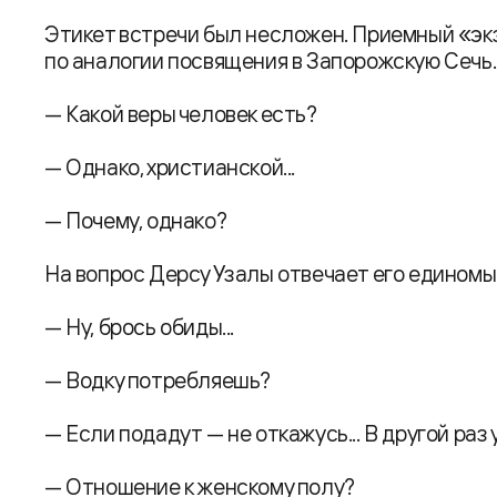
Этикет встречи был несложен. Приемный «эк
по аналогии посвящения в Запорожскую Сечь..
— Какой веры человек есть?
— Однако, христианской...
— Почему, однако?
На вопрос Дерсу Узалы отвечает его едином
— Ну, брось обиды...
— Водку потребляешь?
— Если подадут — не откажусь... В другой раз у
— Отношение к женскому полу?