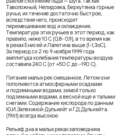
рыхлое скопление льда — шуга. Так как
Таволожный, Нелидовка, Беркутянка горные
ручьи, их течение достаточно быстрое,
вследствие чего, происходит
перемешивание вод и охлаждение.
Температура этих ручьев в этот период, как
правило, ниже 10 C (0,8- 0,9), в то время как
в реках Енисей и Лалетина выше (1-1,3оС).
За период со 2 по 9 ноября 1999 года
амплитуда колебания температуры воздуха
составила 240 С (от +50 С до −190 С).
Питание малых рек смешанное. Летом они
пополняются атмосферными осадками
и подземными водами, зимой только
подземными водами, а весной еще и талыми
снегами. Содержание кислорода по данным
Ю.И.Запекиной-Дулькейт и Г.Д.Дулькейта.
(1961) всегда высокое.
Рельеф дна в малых реках заповедника