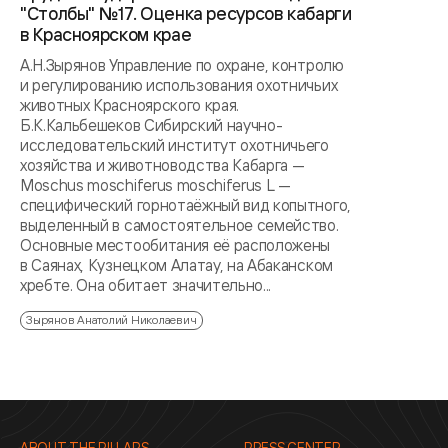
"Столбы" №17. Оценка ресурсов кабарги
в Красноярском крае
А.Н.Зырянов Управление по охране, контролю
и регулированию использования охотничьих
животных Красноярского края.
Б.К.Кальбешеков Сибирский научно-
исследовательский институт охотничьего
хозяйства и животноводства Кабарга —
Moschus moschiferus moschiferus L —
специфический горнотаёжный вид копытного,
выделенный в самостоятельное семейство.
Основные местообитания её расположены
в Саянах, Кузнецком Алатау, на Абаканском
хребте. Она обитает значительно...
Зырянов Анатолий Николаевич
ABOUT THE PILLARS
PRESS CENTER