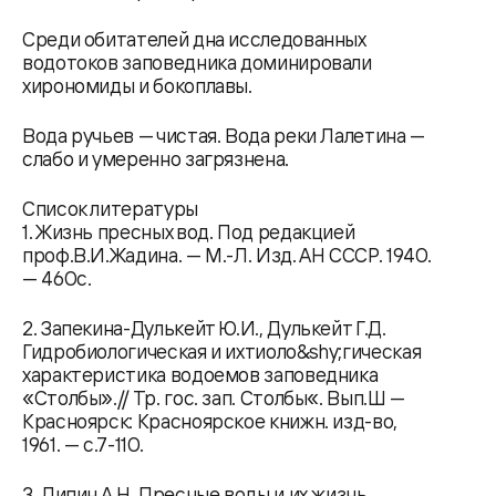
Среди обитателей дна исследованных
водотоков заповедника доминировали
хирономиды и бокоплавы.
Вода ручьев — чистая. Вода реки Лалетина —
слабо и умеренно загрязнена.
Список литературы
1. Жизнь пресных вод. Под редакцией
проф.В.И.Жадина. — М.-Л. Изд. АН СССР. 1940.
— 460с.
2. Запекина-Дулькейт Ю.И., Дулькейт Г.Д.
Гидробиологическая и ихтиоло&shy;гическая
характеристика водоемов заповедника
«Столбы».// Тр. гос. зап. Столбы«. Вып.Ш —
Красноярск: Красноярское книжн. изд-во,
1961. — с.7-110.
3. Липин А.Н. Пресные воды и их жизнь.