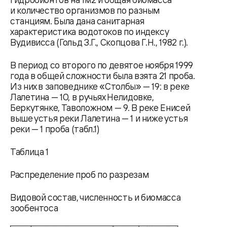
и количество организмов по разным
станциям. Была дана санитарная
характеристика водотоков по индексу
Вудивисса (Гольд З.Г., Скопцова Г.Н., 1982 г.).
В период со второго по девятое ноября 1999
года в общей сложности была взята 21 проба.
Из них в заповеднике «Столбы» — 19: в реке
Лалетина — 10, в ручьях Нелидовке,
Беркутянке, Таволожном — 9. В реке Енисей
выше устья реки Лалетина — 1 и ниже устья
реки — 1 проба (табл.1)
Таблица 1
Распределение проб по разрезам
Видовой состав, численность и биомасса
зообентоса