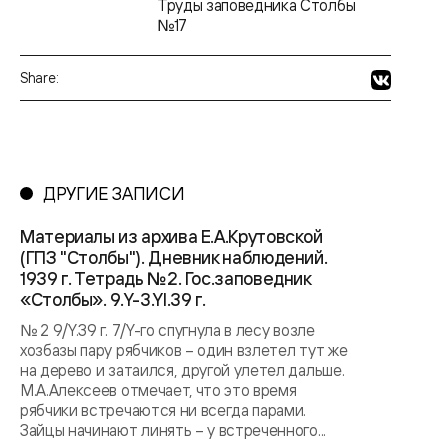
Труды заповедника Столбы
№17
Share:
ДРУГИЕ ЗАПИСИ
Материалы из архива Е.А.Крутовской
(ГПЗ "Столбы"). Дневник наблюдений.
1939 г. Тетрадь №2. Гос.заповедник
«Столбы». 9.Y-3.YI.39 г.
№ 2 9/Y.39 г. 7/Y-го спугнула в лесу возле
хозбазы пару рябчиков – один взлетел тут же
на дерево и затаился, другой улетел дальше.
М.А.Алексеев отмечает, что это время
рябчики встречаются ни всегда парами.
Зайцы начинают линять – у встреченного...