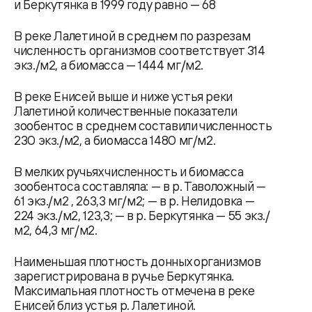
и Беркутянка в 1999 году равно — 68
В реке Лалетиной в среднем по разрезам
численность организмов соответствует 314
экз./м2, а биомасса — 1444 мг/м2.
В реке Енисей выше и ниже устья реки
Лалетиной количественные показатели
зообентос в среднем составили численность
230 экз./м2, а биомасса 1480 мг/м2.
В мелких ручьях численность и биомасса
зообентоса составляла: — в р. Таволожный —
61 экз./м2 , 263,3 мг/м2; — в р. Нелидовка —
224 экз./м2, 123,3; — в р. Беркутянка — 55 экз./
м2, 64,3 мг/м2.
Наименьшая плотность донных организмов
зарегистрирована в ручье Беркутянка.
Максимальная плотность отмечена в реке
Енисей близ устья р. Лалетиной.