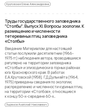
Крутовская Елена Александровна
Труды государственного заповедника
"Столбы". Выпуск XI. Вопросы зоологии. К
размещению и численности
тетеревиных птиц заповедника
«Столбы»
Введение Материалом для настоящей
статьи послужили десятилетние (1966-
1975 гг.) наблюдения автора, проводившиеся
регулярно на территории заповедника
«Столбы» и эпизодически в горных районах
юга Красноярского края. В работах
Е.А.Крутовской (1958), Г.Д.Дулькейта (1964,
1975) приведены сведения по экологии,
распределению и численности куриных птиц
на территории «Столбов», относящиеся
к концу 50-х-середине 60-х...
Зырянов Анатолий Николаевич