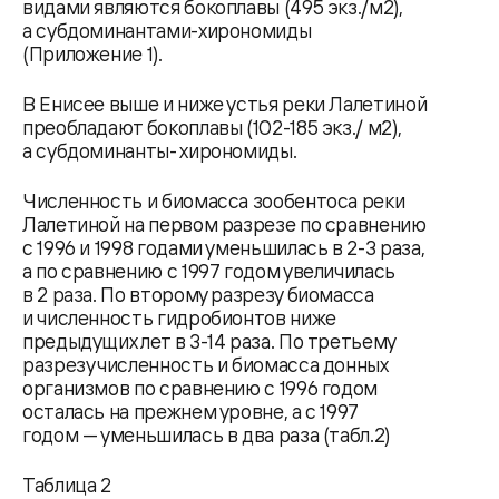
видами являются бокоплавы (495 экз./м2),
а субдоминантами-хирономиды
(Приложение 1).
В Енисее выше и ниже устья реки Лалетиной
преобладают бокоплавы (102-185 экз./ м2),
а субдоминанты- хирономиды.
Численность и биомасса зообентоса реки
Лалетиной на первом разрезе по сравнению
с 1996 и 1998 годами уменьшилась в 2-3 раза,
а по сравнению с 1997 годом увеличилась
в 2 раза. По второму разрезу биомасса
и численность гидробионтов ниже
предыдущих лет в 3-14 раза. Пo третьему
разрезу численность и биомасса донных
организмов по сравнению с 1996 годом
осталась на прежнем уровне, а с 1997
годом — уменьшилась в два раза (табл.2)
Таблица 2