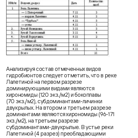
Анализируя состав отмеченных видов
гидробионтов следует отметить, что в реке
Лалетиной на первом разрезе
доминирующими видами являются
хирономиды (120 экз./м2) и бокоплавы
(70 экз./м2), субдоминантами-личинки
двукрылых. На втором и третьем разрезе
доминантами являются хирономиды (96-171
экз./м2), нa третьем разрезе
субдоминантами-двукрылые. В устье реки
Лалетиной (4 разрез) преобладающими