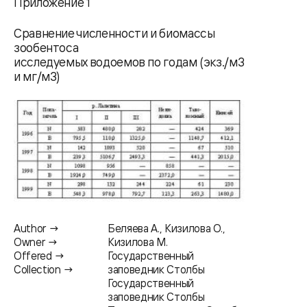
Приложение 1
Сравнение численности и биомассы
зообентоса
исследуемых водоемов по годам (экз./м3
и мг/м3)
Author →
Беляева А., Кизилова О.,
Owner →
Кизилова М.
Offered →
Государственный
Collection →
заповедник Столбы
Государственный
заповедник Столбы