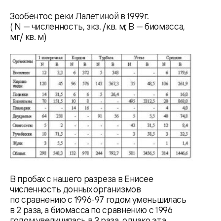
Зообентос реки Лалетиной в 1999г.
( N — численность, зкз. /кв. м; B — биомасса,
мг/ кв. м)
В пробах с нашего разреза в Енисее
численность донных организмов
по сравнению с 1996-97 годом уменьшилась
в 2 раза, а биомасса по сравнению с 1996
годом увеличилась в 3 раза, однако эта