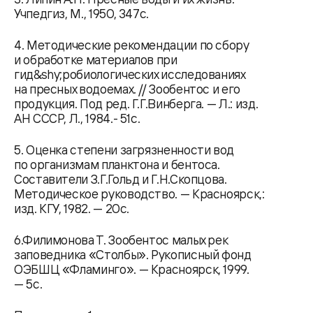
Учпедгиз, М., 1950, 347с.
4. Методические рекомендации по сбору
и обработке материалов при
гид&shy;робиологических исследованиях
на пресных водоемах. // Зообентос и его
продукция. Под ред. Г.Г.Винберга. — Л.: изд.
АН СССР, Л., 1984.- 51с.
5. Оценка степени загрязненности вод
по организмам планктона и бентоса.
Составители З.Г.Гольд и Г.Н.Скопцова.
Методическое руководство. — Красноярск,:
изд. КГУ, 1982. — 20с.
6.Филимонова Т. Зообентос малых рек
заповедника «Столбы». Рукописный фонд
ОЭБШЦ «Фламинго». — Красноярск, 1999.
— 5с.