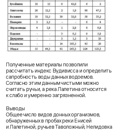
Полученные материалы позволили
рассчитать индекс Вудивисса и определить
сапробность воды данных водоемов.
Согласно этим данным чистыми можно
считать ручьи, а река Лалетина относится
к слабо и умеренно загрязненной.
Выводы
Общее число видов донных организмов,
обнаруженных в пробах реки Енисей
и Лалетиной, ручьев Таволожный, Нелидовка