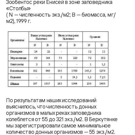
Зообентос реки Енисей в зоне заповедника
«Столбы»
( N — численность экз./м2; B — биомасса, мг/
м2), 1999 г.
По результатам наших исследований
выяснилось, что численность донных
организмов в малых реках заповедника
колеблется от 55 до 321 зкз./м2. В Беркутянке
мы зарегистрировали самое минимальное
количество донных организмов — 55 экз./м2.