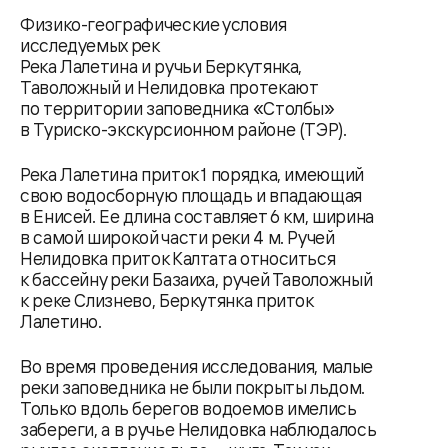
Физико-географические условия
исследуемых рек
Река Лалетина и ручьи Беркутянка,
Таволожный и Нелидовка протекают
по территории заповедника «Столбы»
в Туриско-экскурсионном районе (ТЭР).
Река Лалетина приток 1 порядка, имеющий
свою водосборную площадь и впадающая
в Енисей. Ее длина составляет 6 км, ширина
в самой широкой части реки 4 м. Ручей
Нелидовка приток Калтата относиться
к бассейну реки Базаиха, ручей Таволожный
к реке Слизнево, Беркутянка приток
Лалетино.
Во время проведения исследования, малые
реки заповедника не были покрыты льдом.
Только вдоль берегов водоемов имелись
забереги, а в ручье Нелидовка наблюдалось