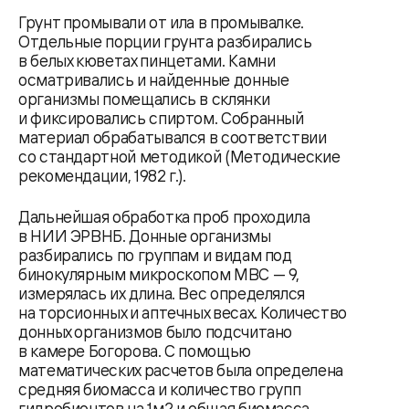
Грунт промывали от ила в промывалке.
Отдельные порции грунта разбирались
в белых кюветах пинцетами. Камни
осматривались и найденные донные
организмы помещались в склянки
и фиксировались спиртом. Собранный
материал обрабатывался в соответствии
со стандартной методикой (Методические
рекомендации, 1982 г.).
Дальнейшая обработка проб проходила
в НИИ ЭРВНБ. Донные организмы
разбирались по группам и видам под
бинокулярным микроскопом МВС — 9,
измерялась их длина. Вес определялся
на торсионных и аптечных весах. Количество
донных организмов было подсчитано
в камере Богорова. С помощью
математических расчетов была определена
средняя биомасса и количество групп
гидробионтов на 1м2 и общая биомасса