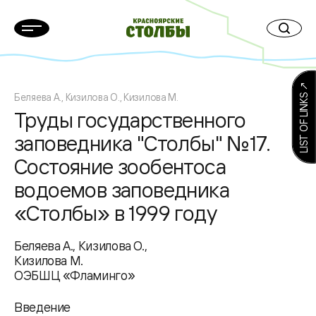
LIST OF LINKS ↗
Беляева А., Кизилова О., Кизилова М.
Труды государственного
заповедника "Столбы" №17.
Состояние зообентоса
водоемов заповедника
«Столбы» в 1999 году
Беляева А., Кизилова О.,
Кизилова М.
ОЭБШЦ «Фламинго»
Введение