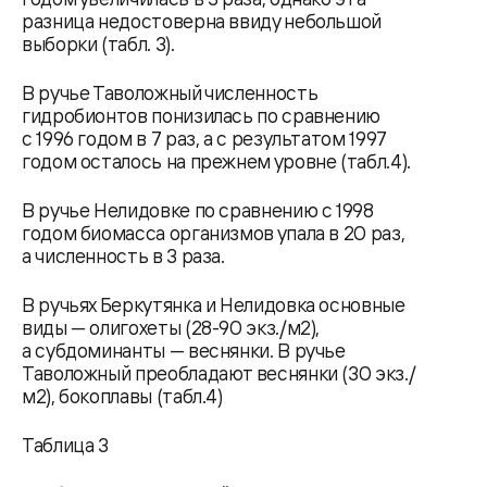
разница недостоверна ввиду небольшой
выборки (табл. 3).
В ручье Таволожный численность
гидробионтов понизилась по сравнению
с 1996 годом в 7 раз, а с результатом 1997
годом осталось на прежнем уровне (табл.4).
В ручье Нелидовке по сравнению с 1998
годом биомасса организмов упала в 20 раз,
а численность в 3 раза.
В ручьях Беркутянка и Нелидовка ocновные
виды — олигохеты (28-90 экз./м2),
a субдоминанты — веснянки. В ручье
Таволожный преобладают веснянки (30 экз./
м2), бокоплавы (табл.4)
Таблица 3