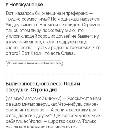
в Новокузнецке
Вот, казалось бы, женщина и преферанс —
трудно совместимы? Но я однажды нарвался:
Уж друзьями-то Бог меня не обидел. Скромно
так об этом пишу, поскольку знаю, что
у плохих людей хороших друзей не бывает; ну,
а у меня их много, с кем-то дружен еще
с юношества. Пусть и редко встречаемся, что
с того? Вот Казик, то есть Слава...
Ферапонтов Анатолий Николаевич
Были заповедного леса. Люди и
зверушки. Страна див
(Из моей записной книжки) — Расскажите нам
о ваших милых зверушках. Что-нибудь самое-
самое интересное. — А если я расскажу вам
о вас, дорогие друзья? Для совсем маленьких
ребятишек Уголок — царство сказки. Только
раз за все время встретился пяти-