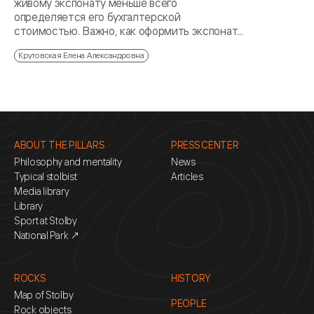
живому экспонату меньше всего
определяется его бухгалтерской
стоимостью. Важно, как оформить экспонат...
Крутовская Елена Александровна
ABOUT THE PILLARS
PRESS CENTER
Philosophy and mentality
News
Typical stolbist
Articles
Media library
Library
Sport at Stolby
National Park ↗
ROCKS
HISTORY
Map of Stolby
PEOPLE
Rock objects