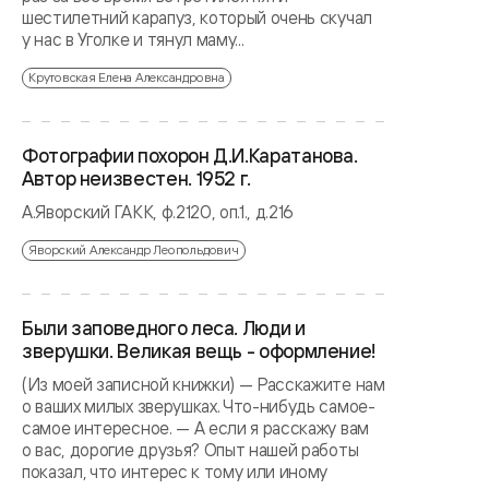
шестилетний карапуз, который очень скучал
у нас в Уголке и тянул маму...
Крутовская Елена Александровна
Фотографии похорон Д.И.Каратанова.
Автор неизвестен. 1952 г.
А.Яворский ГАКК, ф.2120, оп.1., д.216
Яворский Александр Леопольдович
Были заповедного леса. Люди и
зверушки. Великая вещь - оформление!
(Из моей записной книжки) — Расскажите нам
о ваших милых зверушках. Что-нибудь самое-
самое интересное. — А если я расскажу вам
о вас, дорогие друзья? Опыт нашей работы
показал, что интерес к тому или иному