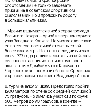
«Столбы» помогли красноярским
спортсменам не только завоевать
признание в советском спортивном
скалолазании, но и проложить дорогу
в большой альпинизм.
...Мрачно вздымается в небо серая громада
Большого Нахара — одной из вершин горного
узла Западного Кавказа. Немногие одолевали
ее по северо-восточной стене высотой
более километра. Но вот в последних числах
июля 1977 года решили испытать на ней свои
силы шесть альпинистов-инструкторов
альплагеря «Домбай», что в Карачаево-
Черкесской автономной области. Среди них
и красноярский альпинист Владимир Ушаков.
Штурм начался 31 июля. Предстояло пройти
1200 метров по стене со средней крутизной
75 градусов. Но имелись участки и покруче:
600 метров до 90 градусов, а кое-где —