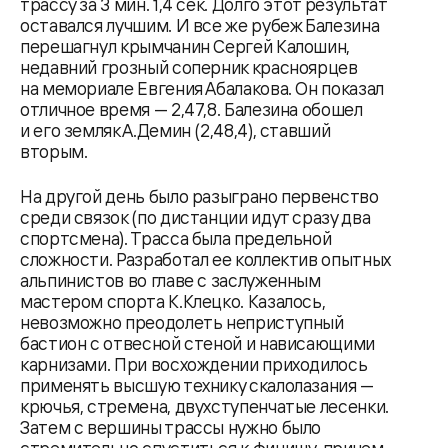
трассу за 3 мин. 1,4 сек. Долго этот результат
оставался лучшим. И все же рубеж Балезина
перешагнул крымчанин Сергей Калошин,
недавний грозный соперник красноярцев
на мемориале Евгения Абалакова. Он показал
отличное время — 2,47,8. Балезина обошел
и его земляк А.Демин (2,48,4), ставший
вторым.
На другой день было разыграно первенство
среди связок (по дистанции идут сразу два
спортсмена). Трасса была предельной
сложности. Разработал ее коллектив опытных
альпинистов во главе с заслуженным
мастером спорта К.Клецко. Казалось,
невозможно преодолеть неприступный
бастион с отвесной стеной и нависающими
карнизами. При восхождении приходилось
применять высшую технику скалолазания —
крючья, стремена, двухступенчатые лесенки.
Затем с вершины трассы нужно было