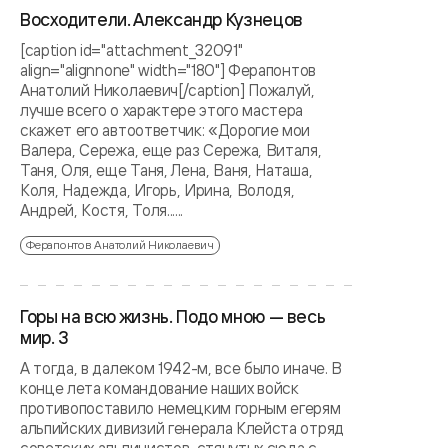
Восходители. Александр Кузнецов
[caption id="attachment_32091"
align="alignnone" width="180"] Ферапонтов
Анатолий Николаевич[/caption] Пожалуй,
лучше всего о характере этого мастера
скажет его автоответчик: «Дорогие мои
Валера, Сережа, еще раз Сережа, Виталя,
Таня, Оля, еще Таня, Лена, Ваня, Наташа,
Коля, Надежда, Игорь, Ирина, Володя,
Андрей, Костя, Толя......
Ферапонтов Анатолий Николаевич
Горы на всю жизнь. Подо мною — весь
мир. 3
А тогда, в далеком 1942-м, все было иначе. В
конце лета командование наших войск
противопоставило немецким горным егерям
альпийских дивизий генерала Клейста отряд