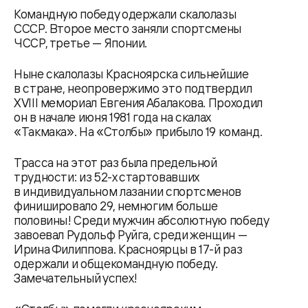
Командную победу одержали скалолазы
СССР. Второе место заняли спортсмены
ЧССР, третье — Японии.
Ныне скалолазы Красноярска сильнейшие
в стране, неопровержимо это подтвердил
XVIII мемориал Евгения Абалакова. Проходил
он в начале июня 1981 года на скалах
«Такмака». На «Столбы» прибыло 19 команд.
Трасса на этот раз была предельной
трудности: из 52-х стартовавших
в индивидуальном лазании спортсменов
финишировало 29, немногим больше
половины! Среди мужчин абсолютную победу
завоевал Рудольф Руйга, среди женщин —
Ирина Филиппова. Красноярцы в 17-й раз
одержали и общекомандную победу.
Замечательный успех!