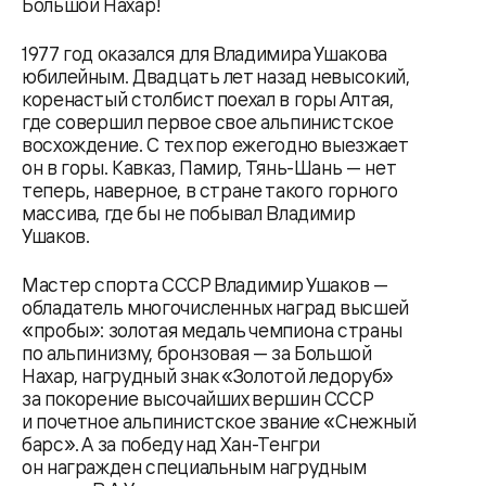
Большой Нахар!
1977 год оказался для Владимира Ушакова
юбилейным. Двадцать лет назад невысокий,
коренастый столбист поехал в горы Алтая,
где совершил первое свое альпинистское
восхождение. С тех пор ежегодно выезжает
он в горы. Кавказ, Памир, Тянь-Шань — нет
теперь, наверное, в стране такого горного
массива, где бы не побывал Владимир
Ушаков.
Мастер спорта СССР Владимир Ушаков —
обладатель многочисленных наград высшей
«пробы»: золотая медаль чемпиона страны
по альпинизму, бронзовая — за Большой
Нахар, нагрудный знак «Золотой ледоруб»
за покорение высочайших вершин СССР
и почетное альпинистское звание «Снежный
барс». А за победу над Хан-Тенгри
он награжден специальным нагрудным