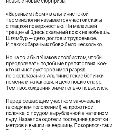
новые и новые сюрпризы.
«Бараньим лбом» в альпинистской
терминологии называется участок скалы
с гладкой поверхностью. Ни малейшей
трещины! Здесь скальный крюк не вобьешь.
Шлямбур — дело долгое и трудоемкое.
И таких «бараньих лбов» было несколько.
Но на то и был Ушаков столбистом, чтобы
преодолевать подобные препятствия. Кое-
кто из инструкторов имел разряд
по скалолазанию. Альпинистские ботинки
поменяли на калоши, и дело пошло споро.
Темп восхождения значительно повысился.
Перед решающим участком заночевали
(в сидячем положении!) на крохотной
полочке, с трудом вырубленной в натечном
льду. Назавтра одолели последние десятки
метров и вышли на вершину. Покорился-таки