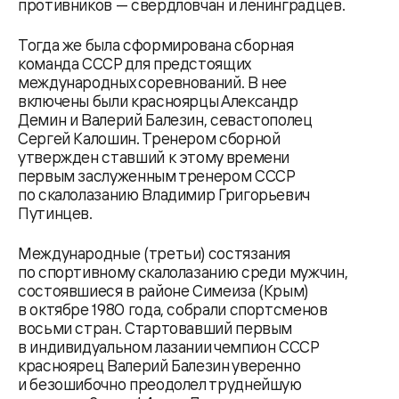
противников — свердловчан и ленинградцев.
Тогда же была сформирована сборная
команда СССР для предстоящих
международных соревнований. В нее
включены были красноярцы Александр
Демин и Валерий Балезин, севастополец
Сергей Калошин. Тренером сборной
утвержден ставший к этому времени
первым заслуженным тренером СССР
по скалолазанию Владимир Григорьевич
Путинцев.
Международные (третьи) состязания
по спортивному скалолазанию среди мужчин,
состоявшиеся в районе Симеиза (Крым)
в октябре 1980 года, собрали спортсменов
восьми стран. Стартовавший первым
в индивидуальном лазании чемпион СССР
красноярец Валерий Балезин уверенно
и безошибочно преодолел труднейшую