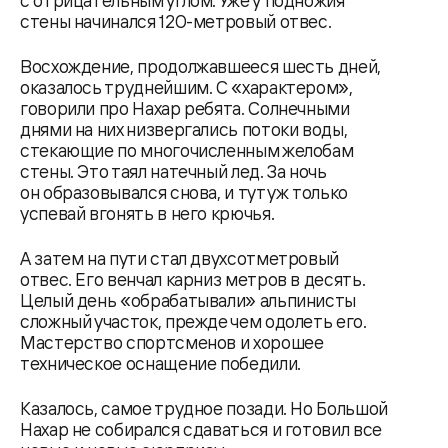
с отрицательным углом. Уже у подножия
стены начинался 120-метровый отвес.
Восхождение, продолжавшееся шесть дней,
оказалось труднейшим. С «характером»,
говорили про Нахар ребята. Солнечными
днями на них низвергались потоки воды,
стекающие по многочисленным желобам
стены. Это таял натечный лед. За ночь
он образовывался снова, и тут уж только
успевай вгонять в него крючья.
А затем на пути стал двухсотметровый
отвес. Его венчал карниз метров в десять.
Целый день «обрабатывали» альпинисты
сложный участок, прежде чем одолеть его.
Мастерство спортсменов и хорошее
техническое оснащение победили.
Казалось, самое трудное позади. Но Большой
Нахар не собирался сдаваться и готовил все