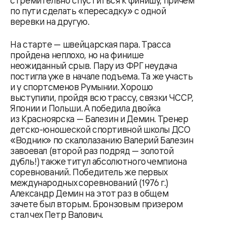
стремительно спуститься к финишу, причем
по пути сделать «пересадку» с одной
веревки на другую.
На старте — швейцарская пара. Трасса
пройдена неплохо, но на финише
неожиданный срыв. Пару из ФРГ неудача
постигла уже в начале подъема. Та же участь
и у спортсменов Румынии. Хорошо
выступили, пройдя всю трассу, связки ЧССР,
Японии и Польши. А победила двойка
из Красноярска — Балезин и Демин. Тренер
детско-юношеской спортивной школы ДСО
«Водник» по скалолазанию Валерий Балезин
завоевал (второй раз подряд — золотой
дубль!) также титул абсолютного чемпиона
соревнований. Победитель же первых
международных соревнований (1976 г.)
Александр Демин на этот раз в общем
зачете был вторым. Бронзовым призером
стал чех Петр Валович.