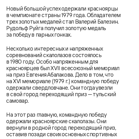
Новый большой успех одержали красноярцы
в чемпионате страны 1979 года. Обладателем
трех золотых медалей стал Валерий Балезин.
Рудольф Руйга получил золотую медаль
за победу в парных гонках.
Несколько интересных и напряженных
соревнований скалолазов состоялось
в 1980 году. Особо напряженным для
красноярцев был XVII всесоюзный мемориал
на приз Евгения Абалакова. Дело в том, что
на XVI мемориале (1979 г.) командную победу
одержали свердловчане. Они тогда увезли
в свой город переходящий приз — тульский
самовар.
На этот раз главную, командную победу
одержали красноярские скалолазы. Они
вернули в родной город переходящий приз,
оставив позади своих основных спортивных