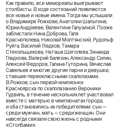
Как правило, все мемориалы выигрывают
столбисты. В ходе состязаний появляются
все новые и новые имена. Тогда мы услышали
о Владимире Рожкове, Анатолии Шалыгине,
Юрии Андрееве, Валентине Галузиной. Позже
заблистали Нина Доброва, Галя
Краснополева, Николай Молтянский, Рудольф
Руйга, Василий Гладков, Тамара
Стекольщикова, Наташа Щеголева, Зинаида
Гладкова, Валерий Балезин, Александр Силин,
Алексей Федоров, Галина Гуторина, Вячеслав
Савельев и многие другие парни и девушки,
ставшие первоклассными скалолазами.
В.Рожков, сын первой чемпионки
Красноярска по скалолазанию Вероники
Гудвиль, в течение нескольких лет участвовал
вместе с матерью в чемпионатах города,
и оба становились их победителями: сын —
среди мужчин, мать — среди женщин. Они
навсегда связали свою жизнь с родными
«Столбами».