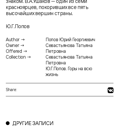
знаком. В.А.Ушаков — один из семи
красноярцев, покоривших все пять
высочайших вершин страны.
Ю.Г.Попов
Author →
Попов Юрий Георгиевич
Owner →
Севастьянова Татьяна
Offered →
Петровна
Collection →
Севастьянова Татьяна
Петровна
Ю.Г.Попов. Горы на всю
жизнь
Share:
ДРУГИЕ ЗАПИСИ