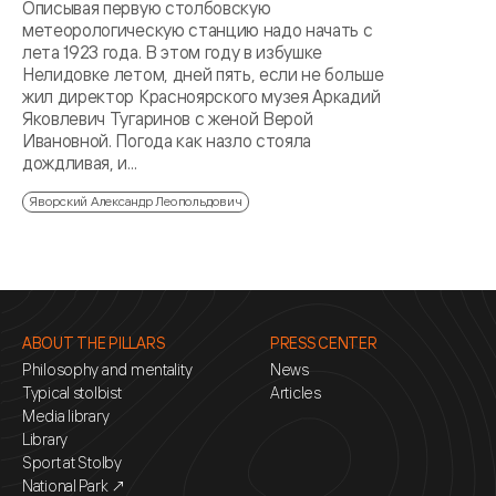
Описывая первую столбовскую
метеорологическую станцию надо начать с
лета 1923 года. В этом году в избушке
Нелидовке летом, дней пять, если не больше
жил директор Красноярского музея Аркадий
Яковлевич Тугаринов с женой Верой
Ивановной. Погода как назло стояла
дождливая, и...
Яворский Александр Леопольдович
ABOUT THE PILLARS
PRESS CENTER
Philosophy and mentality
News
Typical stolbist
Articles
Media library
Library
Sport at Stolby
National Park ↗