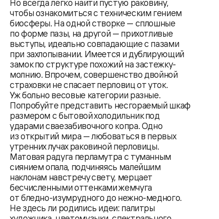
Но всегда легко найти пустую раковину,
чтобы ознакомиться с техническим гением
биосферы. На одной створке — сплошные
по форме пазы, на другой — прихотливые
выступы, идеально совпадающие с пазами
при захлопывании. Имеется и дублирующий
замок по структуре похожий на застежку-
молнию. Впрочем, совершенство двойной
страховки не спасает перловиц от уток.
Уж больно весовые категории разные.
Попробуйте представить несгораемый шкаф
размером с бытовой холодильник под
ударами сваезабивочного копра. Одно
из открытий мира — любоваться в первых
утренних лучах раковиной перловицы.
Матовая радуга перламутра с туманным
сиянием опала, подчиняясь малейшим
наклонам навстречу свету, мерцает
бесчисленными оттенками жемчуга
от бледно-изумрудного до нежно-медного.
Не здесь ли родились идеи: палитры
художника, цветомузыки, спектрального