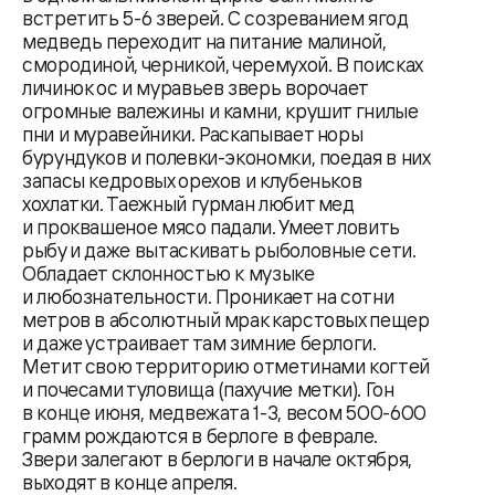
встретить 5-6 зверей. С созреванием ягод
медведь переходит на питание малиной,
смородиной, черникой, черемухой. В поисках
личинок ос и муравьев зверь ворочает
огромные валежины и камни, крушит гнилые
пни и муравейники. Раскапывает норы
бурундуков и полевки-экономки, поедая в них
запасы кедровых орехов и клубеньков
хохлатки. Таежный гурман любит мед
и проквашеное мясо падали. Умеет ловить
рыбу и даже вытаскивать рыболовные сети.
Обладает склонностью к музыке
и любознательности. Проникает на сотни
метров в абсолютный мрак карстовых пещер
и даже устраивает там зимние берлоги.
Метит свою территорию отметинами когтей
и почесами туловища (пахучие метки). Гон
в конце июня, медвежата 1-3, весом 500-600
грамм рождаются в берлоге в феврале.
Звери залегают в берлоги в начале октября,
выходят в конце апреля.