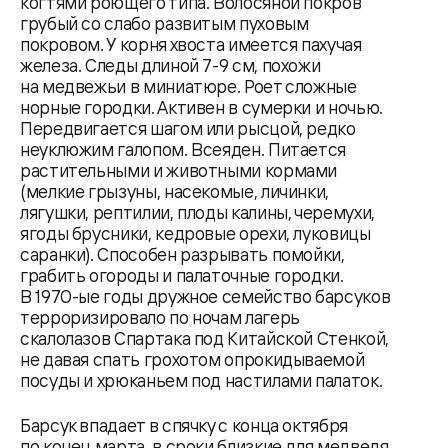
когтями роющего типа. Волосяной покров
грубый со слабо развитым пуховым
покровом. У корня хвоста имеется пахучая
железа. Следы длиной 7-9 см, похожи
на медвежьи в миниатюре. Роет сложные
норные городки. Активен в сумерки и ночью.
Передвигается шагом или рысцой, редко
неуклюжим галопом. Всеяден. Питается
растительными и животными кормами
(мелкие грызуны, насекомые, личинки,
лягушки, рептилии, плоды калины, черемухи,
ягоды брусники, кедровые орехи, луковицы
саранки). Способен разрывать помойки,
грабить огороды и палаточные городки.
В 1970-ые годы дружное семейство барсуков
терроризировало по ночам лагерь
скалолазов Спартака под Китайской Стенкой,
не давая спать грохотом опрокидываемой
посуды и хрюканьем под настилами палаток.
Барсук впадает в спячку с конца октября
по конец марта, в сроки близкие для медведя