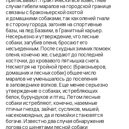
приписывают. Практически все известные
случаи гибели маралов на городской границе
связаны с браконьерской охотой
и домашними собаками, так как оленей гнали
в сторону города, загоняя на спортивные
базы, на лед Базаихи, в Гранитный карьер.
Несерьезно и утверждение, что лесные
собаки, загубив оленя, бросают его
несъеденным. После скудных зимних помоек
оленя, конечно же, съедают до последней
косточки, до кровавого пятнышка снега.
Несмотря на тройной пресс (браконьеров,
домашних и лесных собак) общее число
маралов не уменьшалось до поселения
в заповеднике волков. Еще менее серьезно
утверждение о собаках, истребляющих
белок, бурундуков и птиц. Летом лесные
собаки истребляют, конечно, наземные
птичьи гнезда, зайчат, сусликов, мышей,
насекомоядных, да и помойки становятся
богаче. Известно два случая обнаружения
логова со щенятами лесной собаки