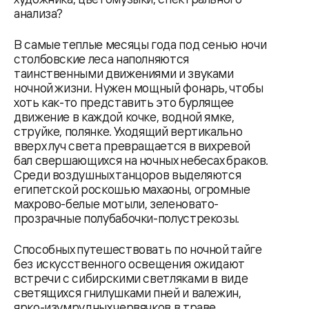
анализа?
В самые теплые месяцы года под сенью ночи
столбовские леса наполняются
таинственными движениями и звуками
ночной жизни. Нужен мощный фонарь, чтобы
хоть как-то представить это бурлящее
движение в каждой кочке, водной ямке,
струйке, полянке. Уходящий вертикально
вверх луч света превращается в вихревой
бал свершающихся на ночных небесах браков.
Среди воздушных танцоров выделяются
египетской роскошью махаоны, огромные
махрово-белые мотыли, зеленовато-
прозрачные полубабочки-полустрекозы.
Способных путешествовать по ночной тайге
без искусственного освещения ожидают
встречи с сибирскими светляками в виде
светящихся гнилушками пней и валежин,
ярко-изумрудных червячков в траве,