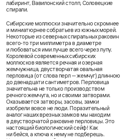
лабиринт, Вавилонский столп, Соловецкие
спирали.
Сибирские моллюски значительно скромнее
и миниатюрнее собратьев из южных морей.
Некоторые из северных спиральных раковин
всего-то три миллиметра в диаметре
и любоваться ими лучше всего через лупу.
Королевой современных сибирских
моллюсков является речная и озерная
жемчужница, двустворчатая овальная
перловица (от слова перл — жемчуг) длинною
до двенадцати сантиметров. Перловица
значительна не только производством
речного жемчуга, но и своими затворами.
Оказывается затворы, засовы, замки
изобрели вовсе не люди. Поразительный
аналог наших врезных замков мы находим
в двустворчатой раковине перловицы. Это
настоящий биологический сейф! Как
ни бейся, а ключа к нему не подберешь.