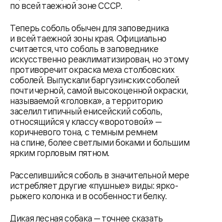
по всей таежной зоне СССР.
Теперь соболь обычен для заповедника
и всей таежной зоны края. Официально
считается, что соболь в заповеднике
искусственно реаклиматизирован, но этому
противоречит окраска меха столбовских
соболей. Выпускали баргузинских соболей
почти черной, самой высокоценной окраски,
называемой «головка», а территорию
заселил типичный енисейский соболь,
относящийся у классу «воротовой» —
коричневого тона, с темным ремнем
на спине, более светлыми боками и большим
ярким горловым пятном.
Расселившийся соболь в значительной мере
истребляет другие «пушные» виды: ярко-
рыжего колонка и в особенности белку.
Дикая лесная собака — точнее сказать