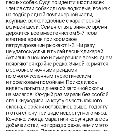
лесных собак. Судя по идентичности всех
членов стаи собак одновыводковые, все как
на подбор одной почти черной части,
крупные, волкоподобные с характерной
волчьей шеей. Семья-стая в зимнее время
держится все вместе числом 5-7 псов,
в летнее время при кормовое
патрулировании рыскают 1-2. Ни разу
не удалось услышать лай лесных дикарей.
Активны в ночное и сумеречное время, днем
появляются крайне редко. Зимой кормятся
в основном ночными рейдами
по многочисленным туристическим
и поселковым помойкам. Приходилось
видеть попытки дневной загонной охоты
на маралов. Каждый раз маралы без особой
спешки уходили на крутую часть южного
склона, а собаки оставались выше, подолгу
глотая слюну при виде недоступного мяса.
Конечно, иногда марал или косуля делались
добычей стаи, но гораздо реже, чем им это