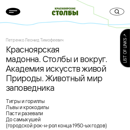
LIST OF LINKS ↗
Петренко Леонид Тимофеевич
Красноярская
мадонна. Столбы и вокруг.
Академия искусств живой
Природы. Животный мир
заповедника
Тигры и гориллы
Львы и крокодилы
Пасти разевали
До самых ушей
(городской рок-н-рол конца 1950-ых годов)