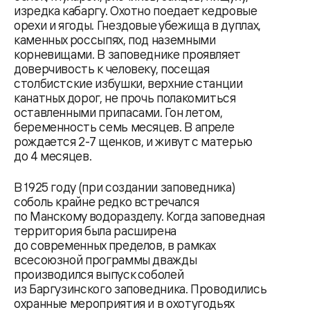
изредка кабаргу. Охотно поедает кедровые
орехи и ягоды. Гнездовые убежища в дуплах,
каменных россыпях, под наземными
корневищами. В заповеднике проявляет
доверчивость к человеку, посещая
столбистские избушки, верхние станции
канатных дорог, не прочь полакомиться
оставленными припасами. Гон летом,
беременность семь месяцев. В апреле
рождается 2-7 щенков, и живут с матерью
до 4 месяцев.
В 1925 году (при создании заповедника)
соболь крайне редко встречался
по Манскому водоразделу. Когда заповедная
территория была расширена
до современных пределов, в рамках
всесоюзной программы дважды
производился выпуск соболей
из Баргузинского заповедника. Проводились
охранные мероприятия и в охотугодьях