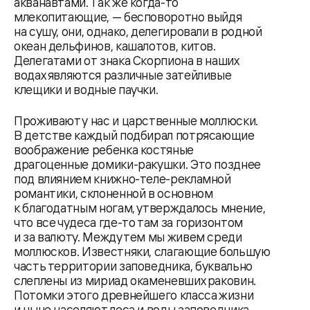
акванавтами. Так же когда-то
млекопитающие, — бесповоротно выйдя
на сушу, они, однако, делегировали в родной
океан дельфинов, кашалотов, китов.
Делегатами от знака Скорпиона в наших
водах являются различные затейливые
клещики и водные паучки.
Проживают у нас и царственные моллюски.
В детстве каждый подбирал потрясающие
воображение ребенка костяные
драгоценные домики-ракушки. Это позднее
под влиянием книжно-теле-рекламной
романтики, склоненной в основном
к благодатным ногам, утверждалось мнение,
что все чудеса где-то там за горизонтом
и за валюту. Между тем мы живем среди
моллюсков. Известняки, слагающие большую
часть территории заповедника, буквально
слеплены из мириад окаменевших раковин.
Потомки этого древнейшего класса жизни
и ныне населяют леса и воды заповедника,