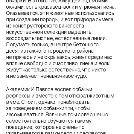
овчарки. В этой стае, живущей под моими
окнами, есть красавец-волк и угрюмая гиена.
Оказывается, эти животные использовались
при создании породы, и вот природа сумела
из конструкторского винегрета
искусственной селекции выделить,
воссоздать чистые, естественные линии.
Подумать только, в центре бетонного
десятиэтажного городского района,
не прячась и не скрываясь, живут среди нас
вполне свободно и счастливо, гиена и волк.
Живут настолько естественно, что никто
и не замечает ненавязчивое чудо.
Академик И.Павлов воспел собачьи
рефлексы и вместе с тем отказал животным
в уме. Стоит, однако, понаблюдать
за поведением собак-хиппи, чтобы
засомневаться. Вольные псы совершенно
самостоятельно обучаются такому
поведение, которое не очень-то
укладывается в рамки теории рефлексов.