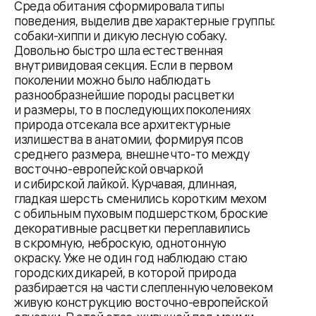
Среда обитания сформировала типы
поведения, выделив две характерные группы:
собаки-хиппи и дикую лесную собаку.
Довольно быстро шла естественная
внутривидовая секция. Если в первом
поколении можно было наблюдать
разнообразнейшие породы расцветки
и размеры, то в последующих поколениях
природа отсекала все архитектурные
излишества в анатомии, формируя псов
среднего размера, внешне что-то между
восточно-европейской овчаркой
и сибирской лайкой. Курчавая, длинная,
гладкая шерсть сменились коротким мехом
с обильным пуховым подшерстком, броские
декоративные расцветки переплавились
в скромную, неброскую, однотонную
окраску. Уже не один год наблюдаю стаю
городских дикарей, в которой природа
разбирается на части слепленную человеком
живую конструкцию восточно-европейской