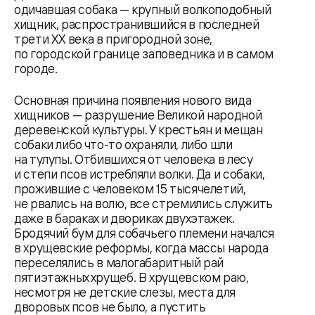
одичавшая собака — крупный волкоподобный
хищник, распространившийся в последней
трети XX века в пригородной зоне,
по городской границе заповедника и в самом
городе.
Основная причина появления нового вида
хищников — разрушение Великой народной
деревенской культуры. У крестьян и мещан
собаки либо что-то охраняли, либо шли
на тулупы. Отбившихся от человека в лесу
и степи псов истребляли волки. Да и собаки,
прожившие с человеком 15 тысячелетий,
не рвались на волю, все стремились служить
даже в бараках и двориках двухэтажек.
Бродячий бум для собачьего племени начался
в хрущевские реформы, когда массы народа
переселялись в малогабаритный рай
пятиэтажных хрущеб. В хрущевском раю,
несмотря не детские слезы, места для
дворовых псов не было, а пустить