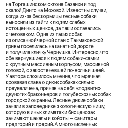
на Торгашинском склоне Базаихи и под
скалой Динго на Моховой. Известны случаи,
когда из-за бескормицы лесные собаки
выносили из тайги к людям слабых
истощенных щенков, да так и оставались
с человеком. Одна из таких собак
из описанной черной стаи с Такмаковской
гривы поселилась на канатной дороге
и получила кличку Чернушка. Интересно, что
обе вернувшиеся к людям собаки-самки
с крупным массивным корпусом, массивной
головой, с закостеневшей по-волчьи шеей.
У автора сложилось мнение, что мрачная
кровавая слава о диких собаках сильно
преувеличена, приняв на себя «подвиги»
двуногих браконьеров и полубесхозных собак
городской окраины. Лесные дикие собаки
заняли в заповеднике экологическую нишу,
которую в иных климатах и биоценозах
занимают шакалы и койоты — санитары
предгорий и прерий. А многочисленных