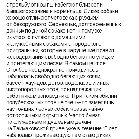
стрельбу открыть, избегают близости
бывшего хозяина и кормильца. Дикие собаки
хорошо отличают человека с ружьем
от безоружного. Серьезных, долговременных
данных по дикой собаке нет, к тому же
их упорно путают с домашними
и служебными собаками с городского
приграничья, которые в нарушение правил
их содержания свободно бегают по улицам
и прилегающим лесам. В самом центре
Столбов неоднократно приходилось
наблюдать свободно бегающих колли,
бассет-хаундов, догов, водолазов и иных
чистопородных псов, принадлежащих
работникам заповедника. При таком обилии
полубесхозных псов не очень-то заметишь
настоящих, лесных собак, чрезвычайно
осторожных и скрытных. Часто бывая
по служебным и душевным делам
на Такмаковской гриве, уже в течение 15 лет
наблюдаю проживающую там стаю диких