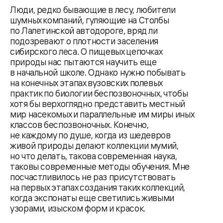
Люди, редко бывающие в лесу, любители
шумных компаний, гуляющие на Столбы
по Лалетинской автодороге, вряд ли
подозревают о плотности заселения
сибирского леса. О пищевых цепочках
природы нас пытаются научить еще
в начальной школе. Однако нужно побывать
на конечных этапах вузовских полевых
практик по биологии беспозвоночных, чтобы
хотя бы верхоглядно представить местный
мир насекомых и параллельные им миры иных
классов беспозвоночных. Конечно,
не каждому по душе, когда из шедевров
живой природы делают коллекции мумий,
но что делать, такова современная наука,
таковы современные методы обучения. Мне
посчастливилось не раз присутствовать
на первых этапах создания таких коллекций,
когда экспонаты еще светились живыми
узорами, изыском форм и красок.