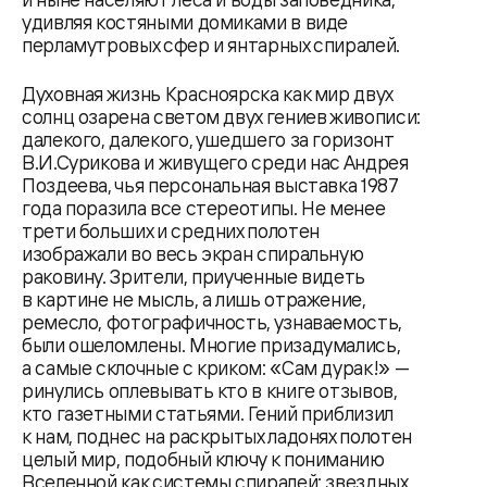
удивляя костяными домиками в виде
перламутровых сфер и янтарных спиралей.
Духовная жизнь Красноярска как мир двух
солнц озарена светом двух гениев живописи:
далекого, далекого, ушедшего за горизонт
В.И.Сурикова и живущего среди нас Андрея
Поздеева, чья персональная выставка 1987
года поразила все стереотипы. Не менее
трети больших и средних полотен
изображали во весь экран спиральную
раковину. Зрители, приученные видеть
в картине не мысль, а лишь отражение,
ремесло, фотографичность, узнаваемость,
были ошеломлены. Многие призадумались,
а самые склочные с криком: «Сам дурак!» —
ринулись оплевывать кто в книге отзывов,
кто газетными статьями. Гений приблизил
к нам, поднес на раскрытых ладонях полотен
целый мир, подобный ключу к пониманию
Вселенной как системы спиралей: звездных