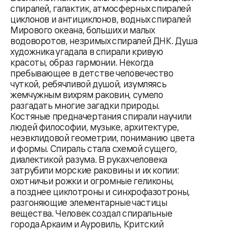
спиралей, галактик, атмосферных спиралей
циклонов и антициклонов, водных спиралей
Мирового океана, больших и малых
водоворотов, незримых спиралей ДНК. Душа
художника угадала в спирали кривую
красоты, образ гармонии. Некогда
пребывающее в детстве человечество
чуткой, ребячливой душой, изумляясь
жемчужным вихрям раковин, сумело
разгадать многие загадки природы.
Костяные предначертания спирали научили
людей философии, музыке, архитектуре,
неэвклидовой геометрии, пониманию цвета
и формы. Спираль стала схемой сущего,
диалектикой разума. В руках человека
затрубили морские раковины и их копии:
охотничьи рожки и огромные геликоны,
а позднее циклотроны и синхрофазотроны,
разгоняющие элементарные частицы
вещества. Человек создал спиральные
города Аркаим и Ауровиль, Критский