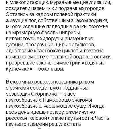
и млекопитающих, муравьиные цивилизации,
создатели наземных и подземных городов.
Остались за кадром полевой практики,
живущие под собственным знаком зодиака,
многочисленные подводные рачки: похожие
на мраморную фасоль циприсы,
ветвистоусые хидорусы, знаменитые
дафнии, прозрачные щиты оргулюсов,
одноглазые красноокие циклопы, похожие
на ишака вместе с тележкой водяные ослики,
презревшие законы симметрии «водяные
кузнечики» — бокоплавы.
В скромных водах заповедника рядом
с рачками соседствуют подданные
созвездия Скорпиона — класс
паукообразных. Нам хорошо знакомы
паукообразные, населяющие сушу. Иногда
весь день идешь по лесу, ежеминутно
рассекая головой липкие паучьи сети. Часть
паучьего племени решила стать