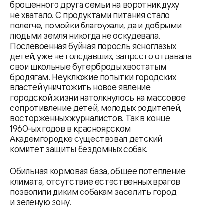
брошенного друга семьи на воротник духу
не хватало. С продуктами питания стало
полегче, помойки благоухали, да и добрыми
людьми земля никогда не оскудевала.
Послевоенная буйная поросль ясноглазых
детей, уже не голодавших, запросто отдавала
свои школьные бутерброды хвостатым
бродягам. Неуклюжие попытки городских
властей уничтожить новое явление
городской жизни натолкнулось на массовое
сопротивление детей, молодых родителей,
восторженных журналистов. Так в конце
1960-ых годов в красноярском
Академгородке существовал детский
комитет защиты бездомных собак.
Обильная кормовая база, общее потепление
климата, отсутствие естественных врагов
позволили диким собакам заселить город
и зеленую зону.