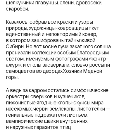
щелкунчики плавунцы, олени, дровосеки,
скаробеи.
Казалось, собрав все краски и узоры
природы, художницы-ковровщицы ткут
единственный и неповторимый ковер,
в котором зашифрованы тайны живой
Сибири. Но вот косые лучи закатного солнца
пронизали коллекции особым благородным
светом, именуемым фотографами «контр-
ажур», и столы засверкали, словно россыпи
самоцветов во дворцах Хозяйки Медной
горы.
А ведь за кадром остались симфонические
оркестры сверчков и кузнечиков,
пижонистые ягодные клопы-скунсы мира
насекомых, черви-землекопы, листотелки —
гениальные подражатели листьев,
вампирические шайки внутренних
и наружных паразитов птиц