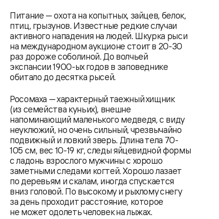
Питание — охота на копытных, зайцев, белок,
птиц, грызунов. Известные редкие случаи
активного нападения на людей. Шкурка рыси
на международном аукционе стоит в 20-30
раз дороже соболиной. До волчьей
экспансии 1900-ых годов в заповеднике
обитало до десятка рысей.
Росомаха — характерный таежный хищник
(из семейства куньих), внешне
напоминающий маленького медведя, с виду
неуклюжий, но очень сильный, чрезвычайно
подвижный и ловкий зверь. Длина тела 70-
105 см, вес 10-19 кг, следы яйцевидной формы
с ладонь взрослого мужчины с хорошо
заметными следами когтей. Хорошо лазает
по деревьям и скалам, иногда спускается
вниз головой. По высокому и рыхлому снегу
за день проходит расстояние, которое
не может одолеть человек на лыжах.