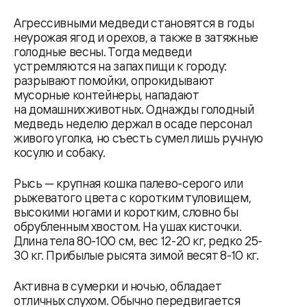
Агрессивными медведи становятся в годы
неурожая ягод и орехов, а также в затяжные
голодные весны. Тогда медведи
устремляются на запах пищи к городу:
разрывают помойки, опрокидывают
мусорные контейнеры, нападают
на домашних животных. Однажды голодный
медведь неделю держал в осаде персонал
живого уголка, но съесть сумел лишь ручную
косулю и собаку.
Рысь — крупная кошка палево-серого или
рыжеватого цвета с коротким туловищем,
высокими ногами и коротким, словно бы
обрубленным хвостом. На ушах кисточки.
Длина тела 80-100 см, вес 12-20 кг, редко 25-
30 кг. Прибылые рысята зимой весят 8-10 кг.
Активна в сумерки и ночью, обладает
отличных слухом. Обычно передвигается