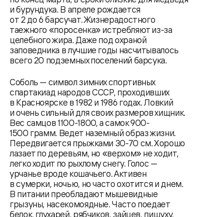
и бурундука. В апреле рождается
от 2 до 6 барсучат. Жизнерадостного
таежного «поросенка» истребляют из-за
целебного жира. Даже под охраной
заповедника в лучшие годы насчитывалось
всего 20 подземных поселений барсука.
Соболь — символ зимних спортивных
спартакиад народов СССР, проходивших
в Красноярске в 1982 и 1986 годах. Ловкий
и очень сильный для своих размеров хищник.
Вес самцов 1100-1800, а самок 900-
1500 грамм. Ведет наземный образ жизни.
Передвигается прыжками 30-70 см. Хорошо
лазает по деревьям, но «верхом» не ходит,
легко ходит по рыхлому снегу. Голос —
урчанье вроде кошачьего. Активен
в сумерки, ночью, но часто охотится и днем.
В питании преобладают мышевидные
грызуны, насекомоядные. Часто поедает
белок, глухарей, рябчиков, зайцев, пищуху,