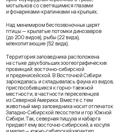
мотыльков со светящимися глазами
и фонариками-крапинками на крыльях.
Над минимиром беспозвоночных царят
птицы — крылатые потомки динозавров
(до 200 видов), рыбы (22 вида),
млекопитающие (52 вида).
Территория заповедника расположена
на стыке двух больших зоогеографических
провинций: восточно-сибирской
и преденисейской. В Восточной Сибири
зарождалась и складывалась фауна из видов,
приспособившихся к горно-таежной
местности, в частности переселенцев
из Северной Америки. Вместе с тем
животный мир заповедника носит отпечаток
Западно-Сибирской лесостепи и гор Южной
Сибири. Так, северная пищуха и кабарга
придают ему восточно-сибирский, а косуля
и марал — южно-сибирский характер.