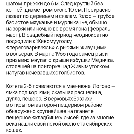
шагом, прыжки до 6 м. След круглый без
когтей, диаметром около 10 см. Прекрасно
лазает по деревьям и скалам. Голос — грубое
басистое мяуканье и мурлыканье, обычно
на зорях или ночью во время гона (февраль-
март). В свадебный период неоднократно
подходили к Живому уголку,
«переговариваясь» с рысями, живущими
в вольерах. В марте 1966 года самец рыси
призывно мяукал с крыши избушки Медичка,
стоявшей на пригорке над Живым уголком,
напугав ночевавших столбистов.
Котята 2-5 появляются в мае-июне. Логово —
ямка под корнями, скальная расщелина,
дупло, пещера. В верховьях Базаихи
в открытом автором пещерном районе
обнаружено крупнейшее на планете
пещерное «кладбище» рысей, где за многие
века нашли свой покой около ста сибирских
кошек.