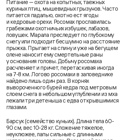
Питание — охота на копытных, таежных
куриных птиц, мышевидных грызунов. Часто
питается падалью, охотно ест ягоды
и кедровые орехи. Росомах прославилась
грабежами охотничьих избушек, лабазов,
ловушек. Марала преследует по глубокому
снегу или подходит бесшумно на расстояние
прыжка. Прыгает на спину и уже на бегущем
олене наносит ему смертельные раны
у основания головы. Добычу росомаха
расчленяет и причет, перетаскивая иногда
на 7-8 км. Логово росомахи в заповеднике
найдено лишь один раз. В корнях
вывороченного бурей кедра под метровым
слоем снега в небольшом углублении из мха
лежали три детеныша с едва открывшимися
глазами.
Барсук (семейство куньих). Длина тела 60-
90 см, вес 10-28 кг. Сложение тяжелое,
неуклюжее, лапы сильные с длинными