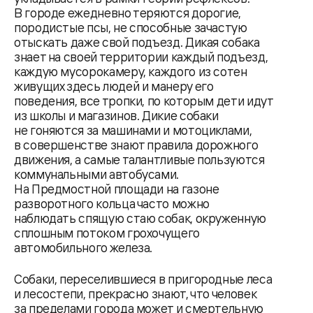
В городе ежедневно теряются дорогие,
породистые псы, не способные зачастую
отыскать даже свой подъезд. Дикая собака
знает на своей территории каждый подъезд,
каждую мусорокамеру, каждого из сотен
живущих здесь людей и манеру его
поведения, все тропки, по которым дети идут
из школы и магазинов. Дикие собаки
не гоняются за машинами и мотоциклами,
в совершенстве знают правила дорожного
движения, а самые талантливые пользуются
коммунальными автобусами.
На Предмостной площади на газоне
разворотного кольца часто можно
наблюдать спящую стаю собак, окруженную
сплошным потоком грохочущего
автомобильного железа.
Собаки, переселившиеся в пригородные леса
и лесостепи, прекрасно знают, что человек
за пределами города может и смертельную