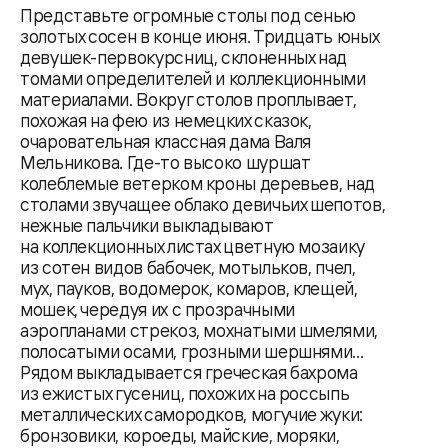
Представьте огромные столы под сенью
золотых сосен в конце июня. Тридцать юных
девушек-первокурсниц, склоненных над
томами определителей и коллекционными
материалами. Вокруг столов проплывает,
похожая на фею из немецких сказок,
очаровательная классная дама Валя
Мельникова. Где-то высоко шуршат
колеблемые ветерком кроны деревьев, над
столами звучащее облако девичьих шепотов,
нежные пальчики выкладывают
на коллекционных листах цветную мозаику
из сотен видов бабочек, мотыльков, пчел,
мух, пауков, водомерок, комаров, клещей,
мошек, чередуя их с прозрачными
аэропланами стрекоз, мохнатыми шмелями,
полосатыми осами, грозными шершнями...
Рядом выкладывается греческая бахрома
из ежистых гусениц, похожих на россыпь
металлических самородков, могучие жуки:
бронзовики, короеды, майские, моряки,