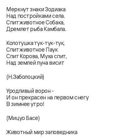
Меркнут знаки Зодиака
Над постройками села.
Спит животное Собака,
Дремлет рыба Камбала.
Колотушка тук-тук-тук,
Спит животное Паук
Спит Корова, Муха спит,
Над землей луна висит
(Н.Заболоцкий)
Уродливый ворон -
И он прекрасен на первом снегу
В зимнее утро!
(Мицуо Басе)
Животный мир заповедника