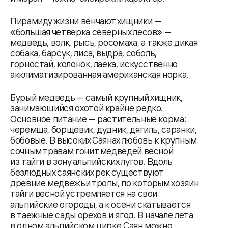
Пирамиду жизни венчают хищники —
«большая четверка северных лесов» —
медведь, волк, рысь, росомаха, а также дикая
собака, барсук, лиса, выдра, соболь,
горностай, колонок, лаека, искусственно
акклиматизированная американская норка.
Бурый медведь — самый крупный хищник,
занимающийся охотой крайне редко.
Основное питание — растительные корма:
черемша, борщевик, дудник, дягиль, саранки,
бобовые. В высоких Саянах любовь к крупным
сочным травам гонит медведей весной
из тайги в зону альпийских лугов. Вдоль
безлюдных саянских рек существуют
древние медвежьи тропы, по которым хозяин
тайги весной устремляется на свои
альпийские огороды, а к осени скатывается
в таежные сады орехов и ягод. В начале лета
в одном альпийском цирке Саян можно