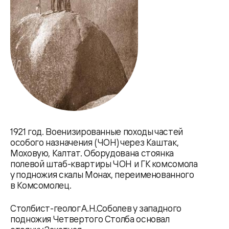
1921 год. Военизированные походы частей
особого назначения (ЧОН) через Каштак,
Моховую, Калтат. Оборудована стоянка
полевой штаб-квартиры ЧОН и ГК комсомола
у подножия скалы Монах, переименованного
в Комсомолец.
Столбист-геолог А.Н.Соболев у западного
подножия Четвертого Столба основал