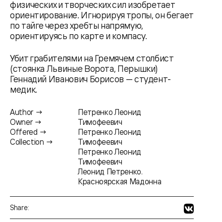
физических и творческих сил изобретает
ориентирование. Игнорируя тропы, он бегает
по тайге через хребты напрямую,
ориентируясь по карте и компасу.
Убит грабителями на Гремячем столбист
(стоянка Львиные Ворота, Перышки)
Геннадий Иванович Борисов — студент-
медик.
Author →
Петренко Леонид
Owner →
Тимофеевич
Offered →
Петренко Леонид
Collection →
Тимофеевич
Петренко Леонид
Тимофеевич
Леонид Петренко.
Красноярская Мадонна
Share: