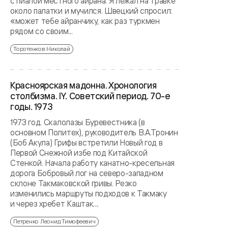
с пиалой местного айрана. Я лежал на травке
около палатки и мучился. Швецкий спросил:
«может тебе айранчику, как раз туркмен
рядом со своим...
Торотенков Николай
Красноярская мадонна. Хронология
столбизма. IY. Советский период. 70-е
годы. 1973
1973 год. Скалолазы Буревестника (в
основном Политех), руководитель В.А.Тронин
(Боб Акула) Грифы встретили Новый год в
Первой Снежной избе под Китайской
Стенкой. Начала работу канатно-кресельная
дорога Бобровый лог на северо-западном
склоне Такмаковской гривы. Резко
изменились маршруты подходов к Такмаку
и через хребет Каштак....
Петренко Леонид Тимофеевич