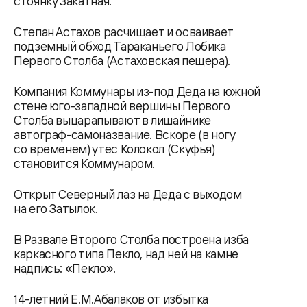
стоянку Закатная.
Степан Астахов расчищает и осваивает
подземный обход Тараканьего Лобика
Первого Столба (Астаховская пещера).
Компания Коммунары из-под Деда на южной
стене юго-западной вершины Первого
Столба выцарапывают в лишайнике
автограф-самоназвание. Вскоре (в ногу
со временем) утес Колокол (Скуфья)
становится Коммунаром.
Открыт Северный лаз на Деда с выходом
на его Затылок.
В Развале Второго Столба построена изба
каркасного типа Пекло, над ней на камне
надпись: «Пекло».
14-летний Е.М.Абалаков от избытка