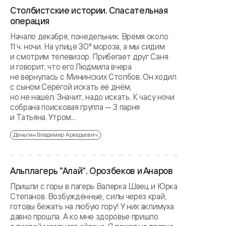
Столбистские истории. Спасательная
операция
Начало декабря, понедельник. Время около
11 ч. ночи. На улице 30° мороза, а мы сидим
и смотрим телевизор. Прибегает друг Саня
и говорит, что его Людмила вчера
не вернулась с Мининских Столбов. Он ходил
с сыном Серёгой искать её днём,
но не нашёл. Значит, надо искать. К часу ночи
собрана поисковая группа — 3 парня
и Татьяна. Утром...
Деньгин Владимир Аркадьевич
Альплагерь "Алай". Орозбеков и Анаров
Пришли с горы в лагерь Валерка Швец и Юрка
Степанов. Возбуждённые, силы через край,
готовы бежать на любую гору! У них аклимуха
давно прошла. А ко мне здоровье пришло