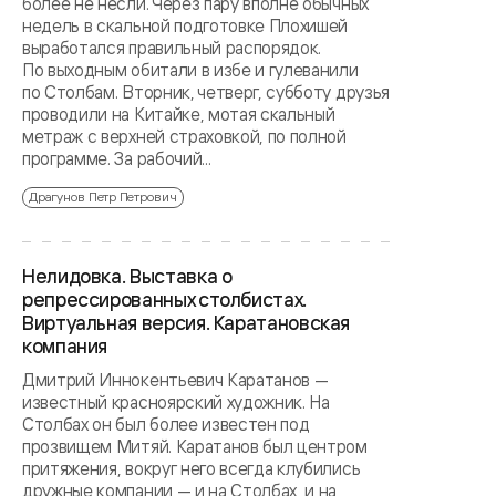
более не несли. Через пару вполне обычных
недель в скальной подготовке Плохишей
выработался правильный распорядок.
По выходным обитали в избе и гулеванили
по Столбам. Вторник, четверг, субботу друзья
проводили на Китайке, мотая скальный
метраж с верхней страховкой, по полной
программе. За рабочий...
Драгунов Петр Петрович
Нелидовка. Выставка о
репрессированных столбистах.
Виртуальная версия. Каратановская
компания
Дмитрий Иннокентьевич Каратанов —
известный красноярский художник. На
Столбах он был более известен под
прозвищем Митяй. Каратанов был центром
притяжения, вокруг него всегда клубились
дружные компании — и на Столбах, и на