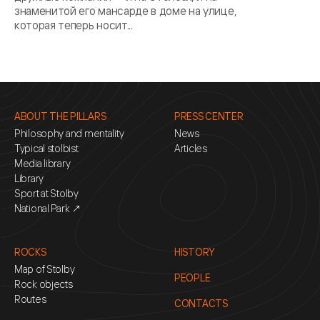
знаменитой его мансарде в доме на улице,
которая теперь носит...
ABOUT THE PILLARS
PRESS CENTER
Philosophy and mentality
News
Typical stolbist
Articles
Media library
Library
Sport at Stolby
National Park ↗
ROCKS
HISTORY
Map of Stolby
PEOPLE
Rock objects
Routes
CONTACTS