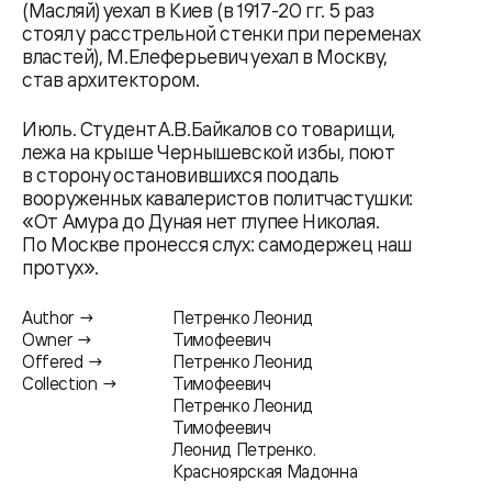
(Масляй) уехал в Киев (в 1917-20 гг. 5 раз
стоял у расстрельной стенки при переменах
властей), М.Елеферьевич уехал в Москву,
став архитектором.
Июль. Студент А.В.Байкалов со товарищи,
лежа на крыше Чернышевской избы, поют
в сторону остановившихся поодаль
вооруженных кавалеристов политчастушки:
«От Амура до Дуная нет глупее Николая.
По Москве пронесся слух: самодержец наш
протух».
Author →
Петренко Леонид
Owner →
Тимофеевич
Offered →
Петренко Леонид
Collection →
Тимофеевич
Петренко Леонид
Тимофеевич
Леонид Петренко.
Красноярская Мадонна