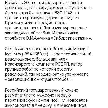
Началась 20-летняя карьера столбиста,
орнитолога, географа, археолога Тугаринова
Александра Яковлевича (1880-1948 гг.),
организатора науки, директора музея
Приенисейского края, человека,
организовавшего в Главнауке учреждение
заповедника «Столбы». Издана книга
столбиста В.И.Анучина «Сибирские сказки».
Столбы часто посещает Ветошкин Михаил
Кузьмич (1884-1958 гг.) — профессиональный
революционер, большевик, член
Красноярского комитета РСДРП, автор
крупных работ по истории русских
революций, где неоднократно упоминает о
«революционном клубе Столбов».
Российский государственный кризис
разметал чисто мужскую Первую
Каратановскую компанию: П.М.Новоселов
эмигрировал в Америку, К.А.Масленников