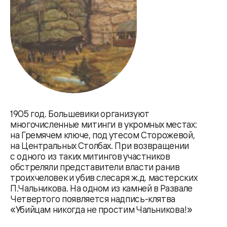
1905 год. Большевики организуют
многочисленные митинги в укромных местах:
на Гремячем ключе, под утесом Сторожевой,
на Центральных Столбах. При возвращении
с одного из таких митингов участников
обстреляли представители власти ранив
троих человек и убив слесаря ж.д. мастерских
П.Чальникова. На одном из камней в Развале
Четвертого появляется надпись-клятва
«Убийцам никогда не простим Чальникова!»