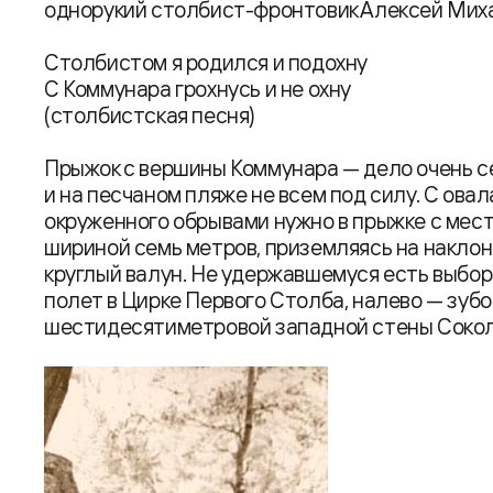
однорукий столбист-фронтовик Алексей Мих
Столбистом я родился и подохну
С Коммунара грохнусь и не охну
(столбистская песня)
Прыжок с вершины Коммунара — дело очень се
и на песчаном пляже не всем под силу. С ов
окруженного обрывами нужно в прыжке с мес
шириной семь метров, приземляясь на наклон
круглый валун. Не удержавшемуся есть выбо
полет в Цирке Первого Столба, налево — зуб
шестидесятиметровой западной стены Сокол