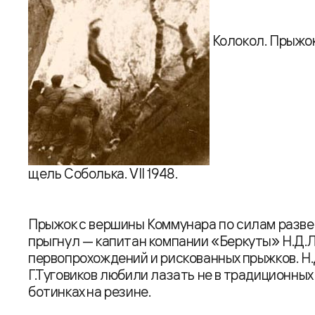
Колокол. Прыжок
щель Соболька. VII 1948.
Прыжок с вершины Коммунара по силам разве 
прыгнул — капитан компании «Беркуты» Н.Д.
первопрохождений и рискованных прыжков. Н.
Г.Туговиков любили лазать не в традиционных
ботинках на резине.