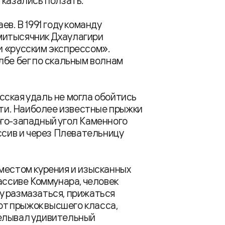
тказались ползать.
в. В 1991 году команду
митысячник Дхаулагири
и «русским экспрессом».
лбе бег по скальным волнам
ская удаль не могла обойтись
сти. Наиболее известные прыжки
юго-западный угол Каменного
ссив и через Плевательницу
местом курения и изысканных
ассиве Коммунара, человек
у размазаться, прижаться
тот прыжок высшего класса,
делывал удивительный