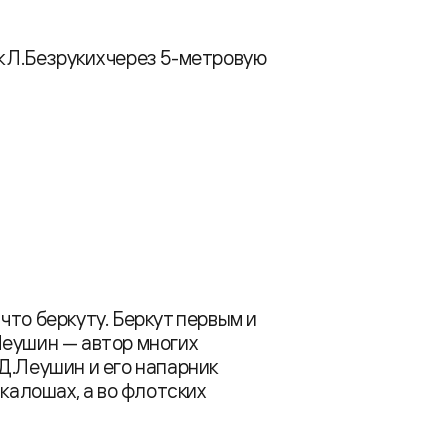
 Л.Безруких через 5-метровую
что беркуту. Беркут первым и
Леушин — автор многих
Д.Леушин и его напарник
 калошах, а во флотских