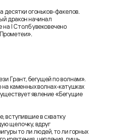
на десятки огоньков-факелов.
ный дракон начинал
 на I Столб увековечено
-Прометеи».
зи Грант, бегущей по волнам».
 на каменных волнах-катушках
 существует явление «Бегущие
, вступившие в схватку
дую щелочку, вдруг
гуры то ли людей, то ли горных
го кряхтения, цепляния, лишь