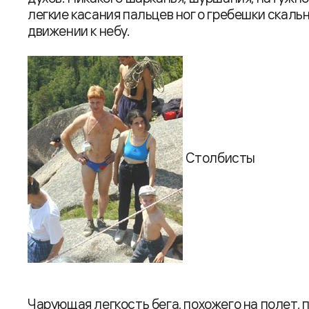
легкие касания пальцев ног о гребешки скаль
движении к небу.
Столбисты
Чарующая легкость бега, похожего на полет,