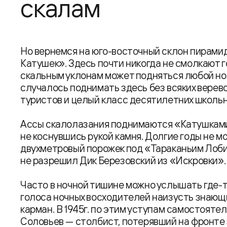
скалам
Но вернемся на юго-восточный склон пирами
Катушек». Здесь почти никогда не смолкают г
скальным уклонам может подняться любой но
случалось поднимать здесь без всяких верево
туристов и целый класс десятилетних школьн
Ассы скалолазания поднимаются «Катушками»
не коснувшись рукой камня. Долгие годы не м
двухметровый порожек под «Тараканьим Лобико
не разрешил Дик Березовский из «Искровки».
Часто в ночной тишине можно услышать где-т
голоса ночных восходителей наизусть знающи
карман. В 1945г. по этим уступам самостоят
Соловьев — столбист, потерявший на фронте 