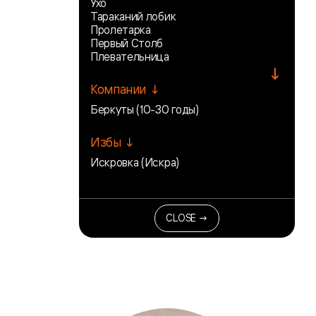
Ухо
Тараканий лобик
Пролетарка
Первый Столб
Плевательница
↓
Компании ↓
Беркуты (10-30 годы)
Избы ↓
Искровка (Искра)
CLOSE →