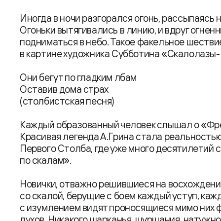
Иногда в ночи разгорался огонь, рассыпаясь 
Огоньки вытягивались в линию, и вдруг огнен
подниматься в небо. Такое факельное шествие
в картине художника Субботина «Скалолазы
Они бегут по гладким лбам
Оставив дома страх
(столбистская песня)
Каждый образованный человек слышал о «Фре
Красивая легенда А.Грина стала реальностью
Первого Столба, где уже много десятилетий
по скалам».
Новички, отважно решившиеся на восхождение
со скалой, берущие с боем каждый уступ, каж
с изумлением видят проносящиеся мимо них фи
духов. Никакого шарканья, шуршания, натужно