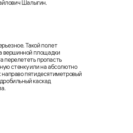
айлович Шалыгин.
рьезное. Такой полет
ала вершинной площадки
та перелететь пропасть
ную стенку или на абсолютно
р: направо пятидесятиметровый
одробильный каскад
а.