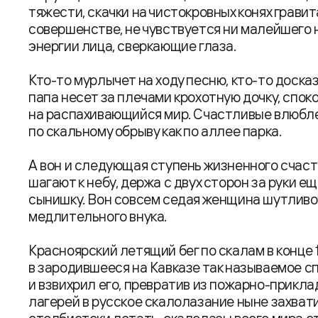
тяжести, скачки на чистокровных конях гравит
совершенстве, не чувствуется ни малейшего 
энергии лица, сверкающие глаза.
Кто-то мурлычет на ходу песню, кто-то доска
папа несет за плечами крохотную дочку, спо
на распахивающийся мир. Счастливые влюблен
по скальному обрыву как по аллее парка.
А вон и следующая ступень жизненного счас
шагают к небу, держа с двух сторон за руки 
сынишку. Вон совсем седая женщина шутливо
медлительного внука.
Красноярский летящий бег по скалам в конце 
в зародившееся на Кавказе так называемое 
и взвихрил его, превратив из пожарно-прикла
лагерей в русское скалолазание ныне захват