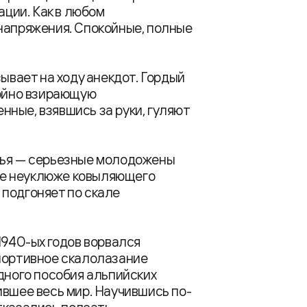
ации. Как в любом
напряжения. Спокойные, полные
зывает на ходу анекдот. Гордый
койно взирающую
ные, взявшись за руки, гуляют
тья — серьезные молодожены
еще неуклюже ковыляющего
 подгоняет по скале
1940-ых годов ворвался
спортивное скалолазание
дного пособия альпийских
ившее весь мир. Научившись по-