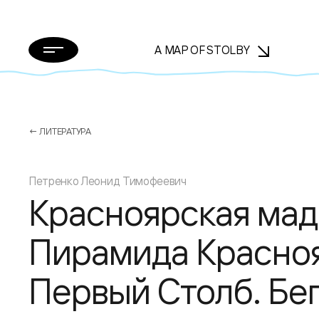
A MAP OF STOLBY
← ЛИТЕРАТУРА
Петренко Леонид Тимофеевич
Красноярская мад
Пирамида Красноя
Первый Столб. Бе