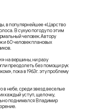
ды, в популярнейшее «Царство
олоса. В сухую погоду по этим
рмальный человек. Автору
к и 60 человек плановых
иков.
 на вершины, ни разу
огли преодолеть без помощи рук
м», пока в 1963г. эту проблему
о в небе, среди звезд веселые
х каждый уступ, щелочку,
ельно поднимался Владимир
зрение.