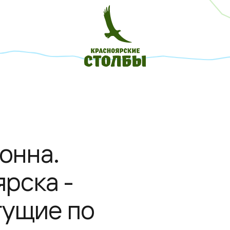
онна.
рска -
гущие по