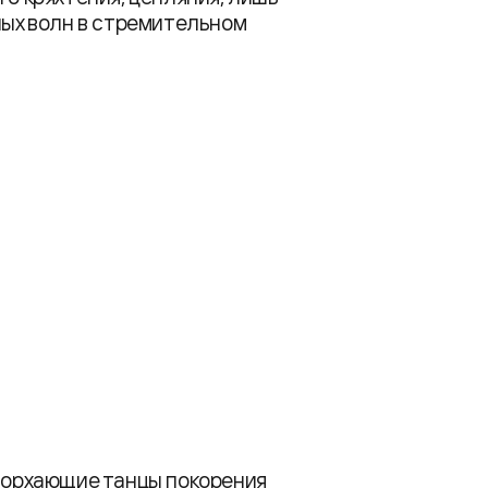
ных волн в стремительном
 порхающие танцы покорения