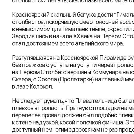
столбистски летать, скалолазы всего мира о
Красноярский скальный бег уже достиг Гималае
столбистов, покорявшую смертоносный вось
в немыслимом для Гималаев темпе, окрестил
Зародившись в начале XX века на Первом Сто
стал достоянием всего альпийского мира.
Разгулявшаяся на Красноярской Пирамиде рус
без прыжков с уступа на уступ и через пропа
на Первом Столбе: с вершины Коммунара на 
Сквера, с Сокола (Пролетарки) на главный ма
в лазе Колокол.
Не следует думать, что Плевательница была 
плевков в пропасть. Прыгнув с площадки на м
перелетев провал должен был подобно плевк
к стене над узкой, косой полочкой финиша. Э
доступный немногим здоровякам не раз про