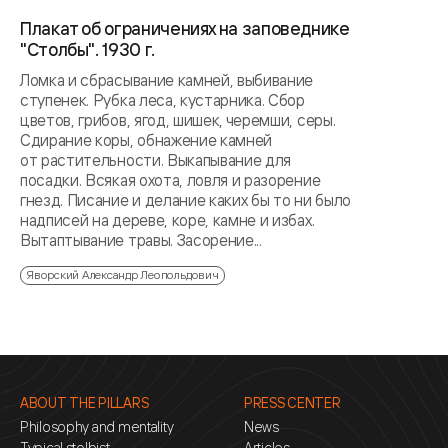
Плакат об ограничениях на заповеднике
"Столбы". 1930 г.
Ломка и сбрасывание камней, выбивание
ступенек. Рубка леса, кустарника. Сбор
цветов, грибов, ягод, шишек, черемши, серы.
Сдирание коры, обнажение камней
от растительности. Выкапывание для
посадки. Всякая охота, ловля и разорение
гнезд. Писание и делание каких бы то ни было
надписей на дереве, коре, камне и избах.
Вытаптывание травы. Засорение...
Яворский Александр Леопольдович
ABOUT THE PILLARS
PRESS CENTER
Philosophy and mentality
News
Typical stolbist
Articles