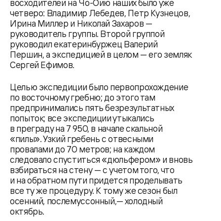
восходителей на Чо-Ойю наших было уже
четверо: Владимир Лебедев, Петр Кузнецов,
Ирина Миллер и Николай Захаров —
руководитель группы. Второй группой
руководил екатеринбуржец Валерий
Першин, а экспедицией в целом — его земляк
Сергей Ефимов.
Целью экспедиции было первопрохождение
по восточному гребню; до этого там
предпринимались пять безрезультатных
попыток; все экспедиции утыкались
в преграду на 7 950, в начале скальной
«пилы». Узкий гребень с отвесными
провалами до 70 метров; на каждом
следовало спуститься «дюльфером» и вновь
взбираться на стену — с учетом того, что
и на обратном пути придется проделывать
все ту же процедуру. К тому же сезон был
осенний, послемуссонный,— холодный
октябрь.