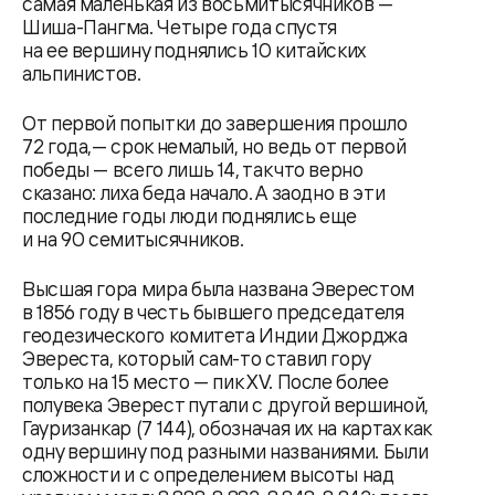
самая маленькая из восьмитысячников —
Шиша-Пангма. Четыре года спустя
на ее вершину поднялись 10 китайских
альпинистов.
От первой попытки до завершения прошло
72 года,— срок немалый, но ведь от первой
победы — всего лишь 14, так что верно
сказано: лиха беда начало. А заодно в эти
последние годы люди поднялись еще
и на 90 семитысячников.
Высшая гора мира была названа Эверестом
в 1856 году в честь бывшего председателя
геодезического комитета Индии Джорджа
Эвереста, который сам-то ставил гору
только на 15 место — пик XV. После более
полувека Эверест путали с другой вершиной,
Гауризанкар (7 144), обозначая их на картах как
одну вершину под разными названиями. Были
сложности и с определением высоты над