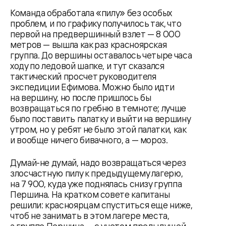
Команда обработала «пилу» без особых
проблем, и по графику получилось так, что
первой на предвершинный взлет — 8 000
метров — вышла как раз красноярская
группа. До вершины оставалось четыре часа
ходу по ледовой шапке, и тут сказался
тактический просчет руководителя
экспедиции Ефимова. Можно было идти
на вершину, но после пришлось бы
возвращаться по гребню в темноте; лучше
было поставить палатку и выйти на вершину
утром, но у ребят не было этой палатки, как
и вообще ничего бивачного, а — мороз.
Думай-не думай, надо возвращаться через
злосчастную пилу к предыдущему лагерю,
на 7 900, куда уже поднялась снизу группа
Першина. На кратком совете капитаны
решили: красноярцам спуститься еще ниже,
чтоб не занимать в этом лагере места,