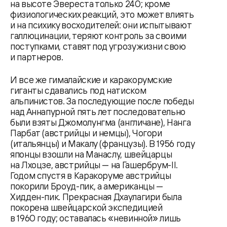
на высоте Эвереста только 240; кроме
физиологических реакций, это может влиять
и на психику восходителей: они испытывают
галлюцинации, теряют контроль за своими
поступками, ставят под угрозу жизни свою
и партнеров.
И все же гималайские и каракорумские
гиганты сдавались под натиском
альпинистов. За последующие после победы
над Аннапурной пять лет последовательно
были взяты Джомолунгма (англичане), Нанга
Парбат (австрийцы и немцы), Чогори
(итальянцы) и Макалу (французы). В 1956 году
японцы взошли на Манаслу, швейцарцы
на Лхоцзе, австрийцы — на Гашербрум-II.
Годом спустя в Каракоруме австрийцы
покорили Броуд-пик, а американцы —
Хидден-пик. Прекрасная Дхаулагири была
покорена швейцарской экспедицией
в 1960 году; оставалась «невинной» лишь