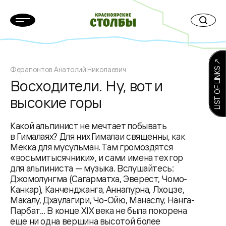
LIST OF LINKS ↗
Ферапонтов Анатолий Николаевич
Восходители. Ну, вот и
высокие горы
Какой альпинист не мечтает побывать
в Гималаях? Для них Гималаи священны, как
Мекка для мусульман. Там громоздятся
«восьмитысячники», и сами имена тех гор
для альпиниста — музыка. Вслушайтесь:
Джомолунгма (Сагарматха, Эверест, Чомо-
Канкар), Канченджанга, Аннапурна, Лхоцзе,
Макалу, Дхаулагири, Чо-Ойю, Манаслу, Нанга-
Парбат... В конце XIX века не была покорена
еще ни одна вершина высотой более