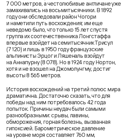
7 000 метров, а честолюбивые англичане уже
замахивались на восьмитысячники. В 1892
году они обследовали район Чогори
и наметили путь восхождения; им еще
неведомо было, что только 15 лет спустя
группа их соотечественника Лонгстаффа
впервые взойдет на семитысячник Трисул
(7 120) и лишь в 1950 году французские
альпинисты Эрцог и Ляшеналь взойдут
на Аннапурну (8 078). Но в 1924 году Нортон,
хотя и не взошел на Джомолунгму, достиг
высоты 8 565 метров.
История восхождений на третий полюс мира
драматична. Достаточно сказать, что для
победы над ним потребовалось 42 года
попыток. Причины неудач были самыми
разнообразными: срывы, лавины,
обморожения, горная болезнь, вызванная
гипоксией. Барометрическое давление
на уровне моря составляет 760 мм,