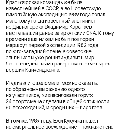
Красноярская команда уже была
известнейшей в СССР, а во II советскую
гималайскую экспедицию 1989 года попал
мало кому тогда известный альпинист
из Дивногорска Владимир Каратаев,
выступавший ранее за иркутский СКА. К тому
времени еще никем не был повторен
маршрут первой экспедиции 1982 года
по юго-западной стене, а советские
альпинисты уже решили удивить мир
беспрецедентным траверсом всех четырех
вершин Канченджанги.
И удивили, ошеломили, можно сказать;
по образному выражению одного
из участников, «изнасиловали гору»:
24 спортсмена сделали в общей сложности
85 восхождений, и среди них — Каратаев.
В том же, 1989 году, Ежи Кукучка пошел
на смертельное восхождение — южная стена