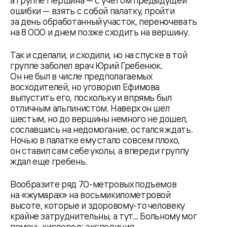
а группе Першина — с учетом предыдущей
ошибки — взять с собой палатку, пройти
за день обработанный участок, переночевать
на 8 000 и днем позже сходить на вершину.
Так и сделали, и сходили, но на спуске в той
группе заболел врач Юрий Гребенюк.
Он не был в числе предполагаемых
восходителей, но уговорил Ефимова
выпустить его, поскольку и впрямь был
отличным альпинистом. Наверх он шел
шестым, но до вершины немного не дошел,
сославшись на недомогание, остался ждать.
Ночью в палатке ему стало совсем плохо,
он ставил сам себе уколы, а впереди группу
ждал еще гребень.
Вообразите ряд 70-метровых подъемов
на «жумарах» на восьмикилометровой
высоте, которые и здоровому-то человеку
крайне затруднительны, а тут... Больному мог
помочь кислород; экспедиция