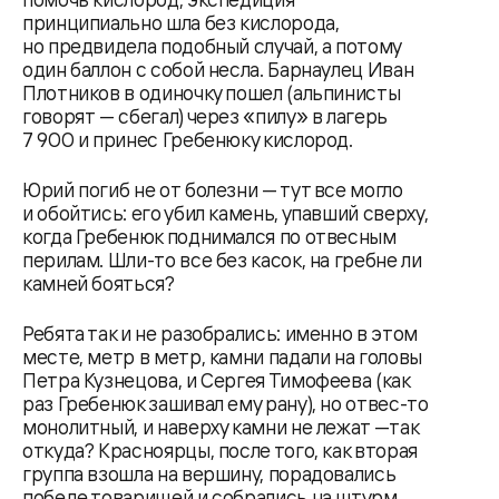
принципиально шла без кислорода,
но предвидела подобный случай, а потому
один баллон с собой несла. Барнаулец Иван
Плотников в одиночку пошел (альпинисты
говорят — сбегал) через «пилу» в лагерь
7 900 и принес Гребенюку кислород.
Юрий погиб не от болезни — тут все могло
и обойтись: его убил камень, упавший сверху,
когда Гребенюк поднимался по отвесным
перилам. Шли-то все без касок, на гребне ли
камней бояться?
Ребята так и не разобрались: именно в этом
месте, метр в метр, камни падали на головы
Петра Кузнецова, и Сергея Тимофеева (как
раз Гребенюк зашивал ему рану), но отвес-то
монолитный, и наверху камни не лежат —так
откуда? Красноярцы, после того, как вторая
группа взошла на вершину, порадовались
победе товарищей и собрались на штурм