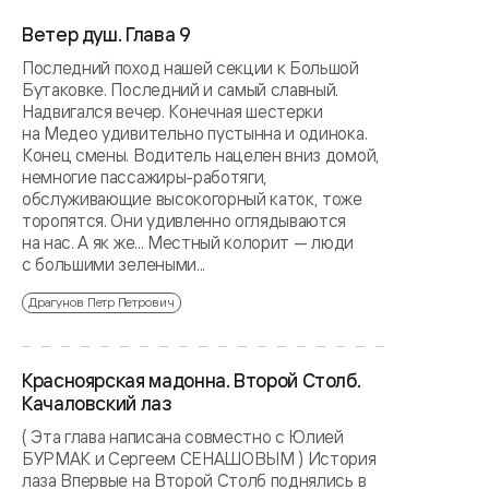
Ветер душ. Глава 9
Последний поход нашей секции к Большой
Бутаковке. Последний и самый славный.
Надвигался вечер. Конечная шестерки
на Медео удивительно пустынна и одинока.
Конец смены. Водитель нацелен вниз домой,
немногие пассажиры-работяги,
обслуживающие высокогорный каток, тоже
торопятся. Они удивленно оглядываются
на нас. А як же... Местный колорит — люди
с большими зелеными...
Драгунов Петр Петрович
Красноярская мадонна. Второй Столб.
Качаловский лаз
( Эта глава написана совместно с Юлией
БУРМАК и Сергеем СЕНАШОВЫМ ) История
лаза Впервые на Второй Столб поднялись в