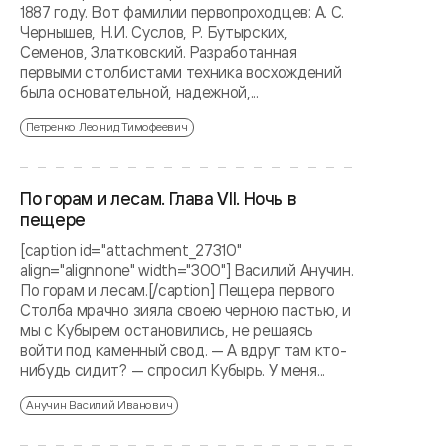
1887 году. Вот фамилии первопроходцев: А. С.
Чернышев, Н.И. Суслов, Р. Бутырских,
Семенов, Златковский. Разработанная
первыми столбистами техника восхождений
была основательной, надежной,...
Петренко Леонид Тимофеевич
По горам и лесам. Глава VII. Ночь в
пещере
[caption id="attachment_27310"
align="alignnone" width="300"] Василий Анучин.
По горам и лесам.[/caption] Пещера первого
Столба мрачно зияла своею черною пастью, и
мы с Кубырем остановились, не решаясь
войти под каменный свод. — А вдруг там кто-
нибудь сидит? — спросил Кубырь. У меня...
Анучин Василий Иванович