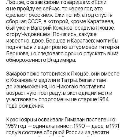
Лхоцзе, сказав своим товарищам: «Если
я не пройду ее сейчас, то через год это
сделают русские». Ежи погиб, а год спустя
сборная СССР, в которой, кроме Каратаева,
был уже и Валерий Коханов, осадила Лхоцзе,
«гору Чудовище». Понялись, как уже
известно, двое, Бершов и Каратаев; могли бы
подняться и еще трое из штурмовой пятерки
Бершова, но следовало срочно спускать вниз
обмороженного Владимира.
Захаров тоже готовился к Лхоцзе, они вместе
с Кохановым ездили в Татры, бегали там
до изнеможения, но Николаю поставили
возрастную преграду: в экспедиции могли
участвовать спортсмены не старше 1954
года рождения.
Красноярцы осваивали Гималаи постепенно:
1989 год — один альпинист, 1990 — двое; в 1991
году в составе сборной России из десяти