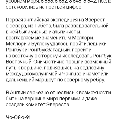
уровнем моря: 8 888, 8 882, 8 848, 8 842; после
остановились на третьей цифре.
Первая английская экспедиция на Эверест
с севера, из Тибета, была разведовательной;
в ней были ученые и альпинисты,
возглавляемые знаменитым Меллори.
Меллори и Буллоку удалось пройти ледники
Ронгбук и Ронгбук Западный, перейти
на восточную сторону и исследовать Ронгбук
Восточный. Они частично прошли возможный
путь к вершине, поднявшись на седловину
между Джомолунгмой и Чангцзе и наметили
дальнейший маршрут по северному ребру.
В Англии серьезно отнеслись к возможности
быть на вершине мира первыми и даже
создали Комитет Эвереста.
Чо-Ойю-91