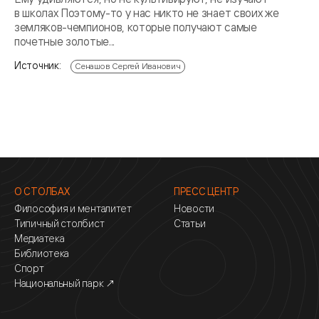
в школах Поэтому-то у нас никто не знает своих же
земляков-чемпионов, которые получают самые
почетные золотые...
Источник:
Сенашов Сергей Иванович
О СТОЛБАХ
ПРЕСС ЦЕНТР
Философия и менталитет
Новости
Типичный столбист
Статьи
Медиатека
Библиотека
Спорт
Национальный парк ↗