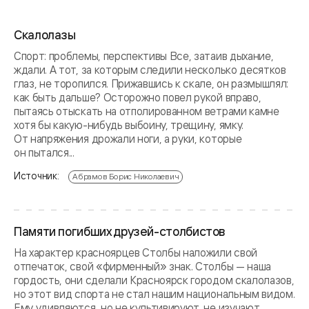
Скалолазы
Спорт: проблемы, перспективы Все, затаив дыхание,
ждали. А тот, за которым следили несколько десятков
глаз, не торопился. Прижавшись к скале, он размышлял:
как быть дальше? Осторожно повел рукой вправо,
пытаясь отыскать на отполированном ветрами камне
хотя бы какую-нибудь выбоину, трещину, ямку.
От напряжения дрожали ноги, а руки, которые
он пытался...
Источник:
Абрамов Борис Николаевич
Памяти погибших друзей-столбистов
На характер красноярцев Столбы наложили свой
отпечаток, свой «фирменный» знак. Столбы — наша
гордость, они сделали Красноярск городом скалолазов,
но этот вид спорта не стал нашим национальным видом.
Ему удивляются, но не культивируют, не изучают