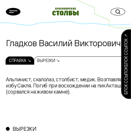
БЛОК ССЫЛОКБЛОК ССЫЛОК ↗
Гладков Василий Викторович
СПРАВКА ↘
ВЫРЕЗКИ ↘
Альпинист, скалолаз, столбист, медик. Возглавлял
избу Сакля. Погиб при восхождении на пик Акташ
(сорвался на живом камне).
ВЫРЕЗКИ