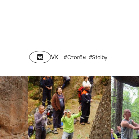
VK
#Столбы
#Stolby