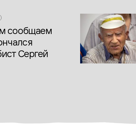
ем сообщаем
кончался
бист Сергей