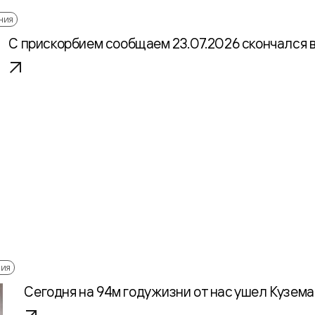
ния
С прискорбием сообщаем 23.07.2026 скончался 
ния
Сегодня на 94м году жизни от нас ушел Кузем