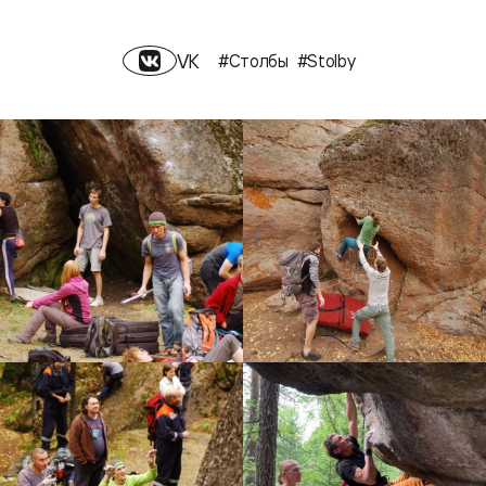
VK
#Столбы
#Stolby