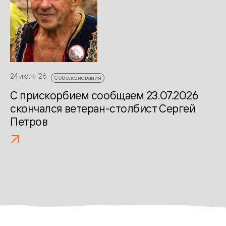
13 
С
К
24 июля ‘26
Соболезнования
С прискорбием сообщаем 23.07.2026
скончался ветеран-столбист Сергей
Петров