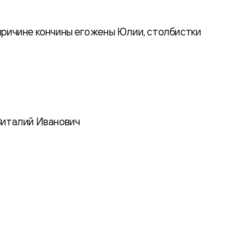
ричине кончины его жены Юлии, столбистки
 Виталий Иванович