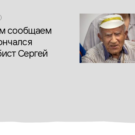
ем сообщаем
кончался
бист Сергей