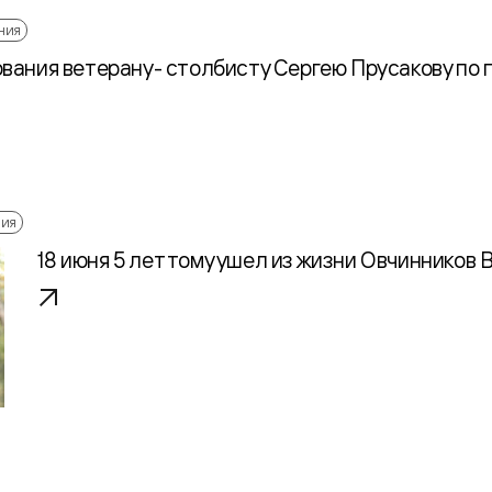
ния
ания ветерану- столбисту Сергею Прусакову по п
ния
18 июня 5 лет тому ушел из жизни Овчинников