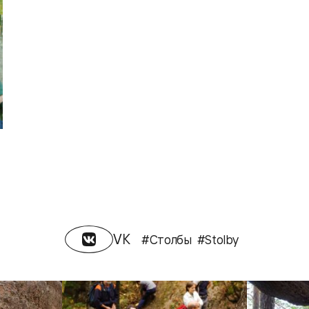
VK
#Столбы
#Stolby