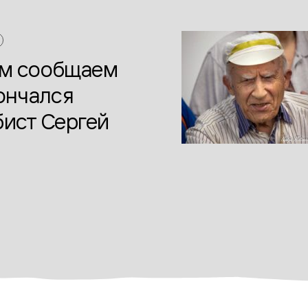
ем сообщаем
кончался
бист Сергей